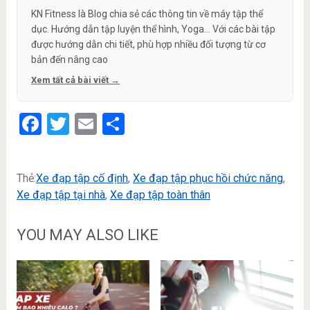
KN Fitness là Blog chia sẻ các thông tin về máy tập thể
dục. Hướng dẫn tập luyện thể hình, Yoga... Với các bài tập
được hướng dẫn chi tiết, phù hợp nhiều đối tượng từ cơ
bản đến nâng cao
Xem tất cả bài viết →
Facebook
Twitter
Email
Share
Thẻ:
Xe đạp tập cố định
,
Xe đạp tập phục hồi chức năng
,
Xe đạp tập tại nhà
,
Xe đạp tập toàn thân
YOU MAY ALSO LIKE