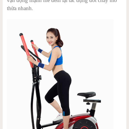
vận động mạnh mẽ đem lại tác dụng đốt cháy mỡ
thừa nhanh.