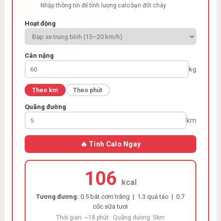
Nhập thông tin để tính lượng calo bạn đốt cháy
Hoạt động
Cân nặng
kg
Theo km
Theo phút
Quãng đường
km
🔥 Tính Calo Ngay
106
kcal
Tương đương:
0.5 bát cơm trắng | 1.3 quả táo | 0.7
cốc sữa tươi
Thời gian: ~18 phút · Quãng đường: 5km