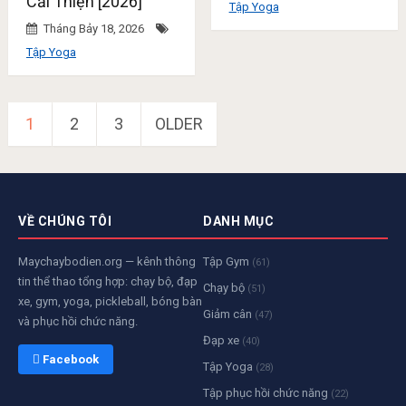
Cải Thiện [2026]
Tập Yoga
Tháng Bảy 18, 2026
Tập Yoga
Điều
1
2
3
OLDER
hướng
bài
viết
VỀ CHÚNG TÔI
DANH MỤC
Maychaybodien.org — kênh thông
Tập Gym
(61)
tin thể thao tổng hợp: chạy bộ, đạp
Chạy bộ
(51)
xe, gym, yoga, pickleball, bóng bàn
Giảm cân
(47)
và phục hồi chức năng.
Đạp xe
(40)
 Facebook
Tập Yoga
(28)
Tập phục hồi chức năng
(22)