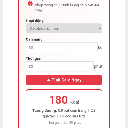
Nhập thông tin để tính lượng calo bạn đốt
cháy
Hoạt động
Cân nặng
kg
Thời gian
phút
🔥 Tính Calo Ngay
180
kcal
Tương đương:
0.9 bát cơm trắng | 2.3
quả táo | 1.2 cốc sữa tươi
Thời gian tập: 30 phút