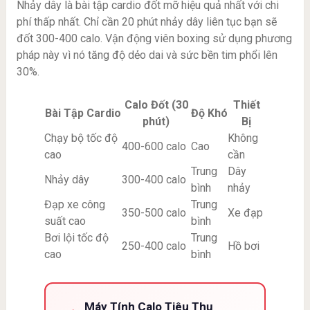
Nhảy dây là bài tập cardio đốt mỡ hiệu quả nhất với chi
phí thấp nhất. Chỉ cần 20 phút nhảy dây liên tục bạn sẽ
đốt 300-400 calo. Vận động viên boxing sử dụng phương
pháp này vì nó tăng độ dẻo dai và sức bền tim phổi lên
30%.
Calo Đốt (30
Thiết
Bài Tập Cardio
Độ Khó
phút)
Bị
Chạy bộ tốc độ
Không
400-600 calo
Cao
cao
cần
Trung
Dây
Nhảy dây
300-400 calo
bình
nhảy
Đạp xe công
Trung
350-500 calo
Xe đạp
suất cao
bình
Bơi lội tốc độ
Trung
250-400 calo
Hồ bơi
cao
bình
Máy Tính Calo Tiêu Thụ