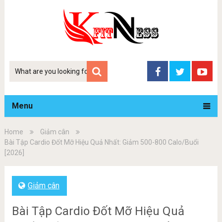
Tim
kiem
Menu
Home
Giảm cân
Bài Tập Cardio Đốt Mỡ Hiệu Quả Nhất: Giảm 500-800 Calo/Buổi
[2026]
Giảm cân
Bài Tập Cardio Đốt Mỡ Hiệu Quả