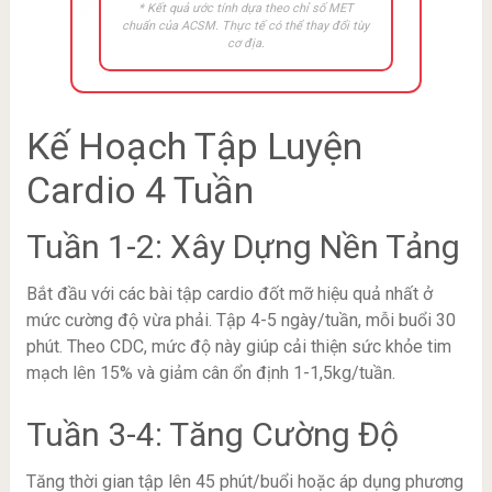
* Kết quả ước tính dựa theo chỉ số MET
chuẩn của ACSM. Thực tế có thể thay đổi tùy
cơ địa.
Kế Hoạch Tập Luyện
Cardio 4 Tuần
Tuần 1-2: Xây Dựng Nền Tảng
Bắt đầu với các bài tập cardio đốt mỡ hiệu quả nhất ở
mức cường độ vừa phải. Tập 4-5 ngày/tuần, mỗi buổi 30
phút. Theo CDC, mức độ này giúp cải thiện sức khỏe tim
mạch lên 15% và giảm cân ổn định 1-1,5kg/tuần.
Tuần 3-4: Tăng Cường Độ
Tăng thời gian tập lên 45 phút/buổi hoặc áp dụng phương