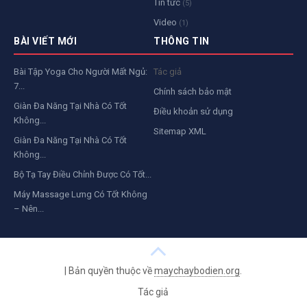
Tin tức
(5)
Video
(1)
BÀI VIẾT MỚI
THÔNG TIN
Bài Tập Yoga Cho Người Mất Ngủ:
Tác giả
7...
Chính sách bảo mật
Giàn Đa Năng Tại Nhà Có Tốt
Điều khoản sử dụng
Không...
Sitemap XML
Giàn Đa Năng Tại Nhà Có Tốt
Không...
Bộ Tạ Tay Điều Chỉnh Được Có Tốt...
Máy Massage Lưng Có Tốt Không
– Nên...
|
Bản quyền thuộc về
maychaybodien.org
.
Tác giả