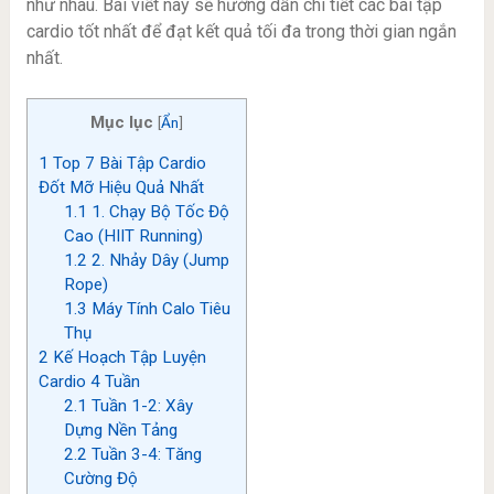
như nhau. Bài viết này sẽ hướng dẫn chi tiết các bài tập
cardio tốt nhất để đạt kết quả tối đa trong thời gian ngắn
nhất.
Mục lục
[
Ẩn
]
1
Top 7 Bài Tập Cardio
Đốt Mỡ Hiệu Quả Nhất
1.1
1. Chạy Bộ Tốc Độ
Cao (HIIT Running)
1.2
2. Nhảy Dây (Jump
Rope)
1.3
Máy Tính Calo Tiêu
Thụ
2
Kế Hoạch Tập Luyện
Cardio 4 Tuần
2.1
Tuần 1-2: Xây
Dựng Nền Tảng
2.2
Tuần 3-4: Tăng
Cường Độ