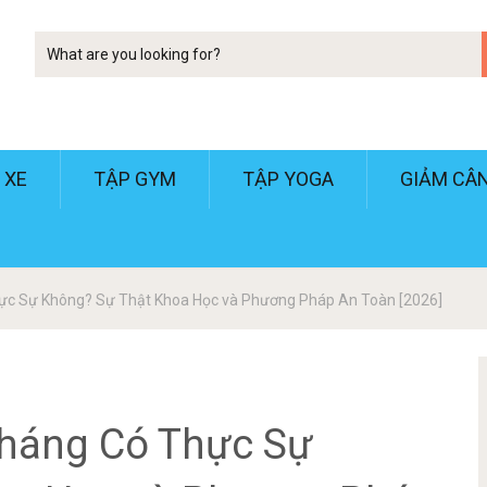
Tim
kiem
 XE
TẬP GYM
TẬP YOGA
GIẢM CÂ
ực Sự Không? Sự Thật Khoa Học và Phương Pháp An Toàn [2026]
Tháng Có Thực Sự