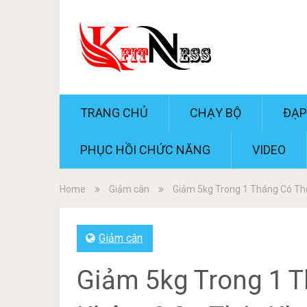
TRANG CHỦ
CHẠY BỘ
ĐẠP
PHỤC HỒI CHỨC NĂNG
VIDEO
Home
Giảm cân
Giảm 5kg Trong 1 Tháng Có Th
Giảm cân
Giảm 5kg Trong 1 