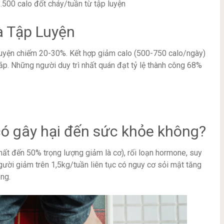
500 calo đốt cháy/tuần từ tập luyện
à Tập Luyện
luyện chiếm 20-30%. Kết hợp giảm calo (500-750 calo/ngày)
ắp. Những người duy trì nhất quán đạt tỷ lệ thành công 68%
có gây hại đến sức khỏe không?
mất đến 50% trọng lượng giảm là cơ), rối loạn hormone, suy
gười giảm trên 1,5kg/tuần liên tục có nguy cơ sỏi mật tăng
ng.