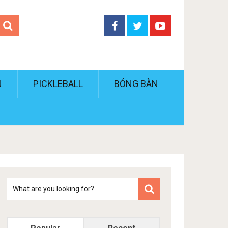
N
PICKLEBALL
BÓNG BÀN
Tim
kiem