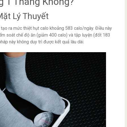
g 1 Tháng Không?
ặt Lý Thuyết
 tạo ra mức thiệt hụt calo khoảng 583 calo/ngày. Điều này
ểm soát chế độ ăn (giảm 400 calo) và tập luyện (đốt 183
háp này không duy trì được kết quả lâu dài.