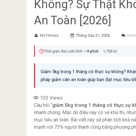
Không? Sự Thật Kh
An Toàn [2026]
KN Fitness
Tháng Sáu 21, 2026
Khôn
Thời gian đọc ước tính:
~9 phút
· 1,756 từ
Giảm 5kg trong 1 tháng có thực sự không? Khá
pháp giảm cân an toàn giúp bạn đạt mục tiêu b
103
Views
Câu hỏi “
giảm 5kg trong 1 tháng có thực sự 
nhanh chóng. Mặc dù điều này có vẻ khả thi, như
mục tiêu an toàn. Bài viết này sẽ phân tích khả n
mạnh với 73% người thành công bằng phương ph