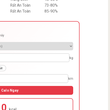
Rất An Toàn
73-80%
Rất An Toàn
85-90%
cháy
kg
út
km
h Calo Ngay
10
kcal