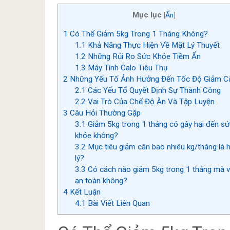
Mục lục
[
Ẩn
]
1
Có Thể Giảm 5kg Trong 1 Tháng Không?
1.1
Khả Năng Thực Hiện Về Mặt Lý Thuyết
1.2
Những Rủi Ro Sức Khỏe Tiềm Ẩn
1.3
Máy Tính Calo Tiêu Thụ
2
Những Yếu Tố Ảnh Hưởng Đến Tốc Độ Giảm C
2.1
Các Yếu Tố Quyết Định Sự Thành Công
2.2
Vai Trò Của Chế Độ Ăn Và Tập Luyện
3
Câu Hỏi Thường Gặp
3.1
Giảm 5kg trong 1 tháng có gây hại đến sứ
khỏe không?
3.2
Mục tiêu giảm cân bao nhiêu kg/tháng là 
lý?
3.3
Có cách nào giảm 5kg trong 1 tháng mà 
an toàn không?
4
Kết Luận
4.1
Bài Viết Liên Quan