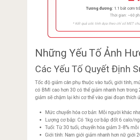
Tương đương:
1.1 bát cơm trắ
Thời gian: ~60 p
* Kết quả ước tính dựa theo chỉ số MET chu
Những Yếu Tố Ảnh Hư
Các Yếu Tố Quyết Định 
Tốc độ giảm cân phụ thuộc vào tuổi, giới tính, 
có BMI cao hơn 30 có thể giảm nhanh hơn trong 
giảm sẽ chậm lại khi cơ thể vào giai đoạn thích 
Mức chuyển hóa cơ bản: Mỗi người khác nha
Lượng cơ bắp: Có 1kg cơ bắp đốt 6 calo/ng
Tuổi: Từ 30 tuổi, chuyển hóa giảm 3-8% mỗi
Giới tính: Nam giới giảm nhanh hơn nữ giới