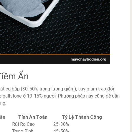
Tiềm Ẩn
mất cơ bắp (30-50% trọng lượng giảm), suy giảm trao đổi
 cơ gallstone ở 10-15% người. Phương pháp này cũng dễ dẫn
óng.
uần
Tính An Toàn
Tỷ Lệ Thành Công
Rủi Ro Cao
25-30%
Trung Bình
45-50%