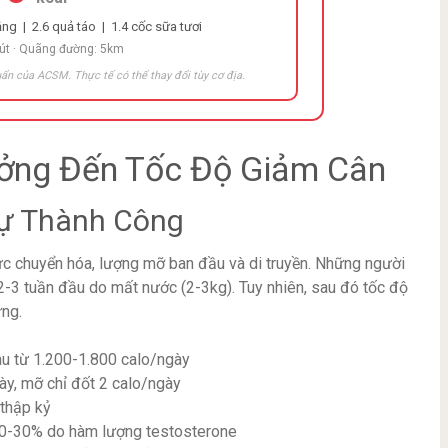
ng | 2.6 quả táo | 1.4 cốc sữa tươi
hút · Quãng đường: 5km
ẩn của ACSM. Thực tế có thể thay đổi tùy cơ địa.
ởng Đến Tốc Độ Giảm Cân
Sự Thành Công
mức chuyển hóa, lượng mỡ ban đầu và di truyền. Những người
2-3 tuần đầu do mất nước (2-3kg). Tuy nhiên, sau đó tốc độ
ứng.
u từ 1.200-1.800 calo/ngày
ày, mỡ chỉ đốt 2 calo/ngày
 thập kỷ
 20-30% do hàm lượng testosterone