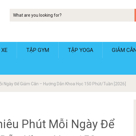
Tim
kiem
 XE
TẬP GYM
TẬP YOGA
GIẢM CÂ
ỗi Ngày Để Giảm Cân – Hướng Dẫn Khoa Học 150 Phút/Tuần [2026]
hiêu Phút Mỗi Ngày Để