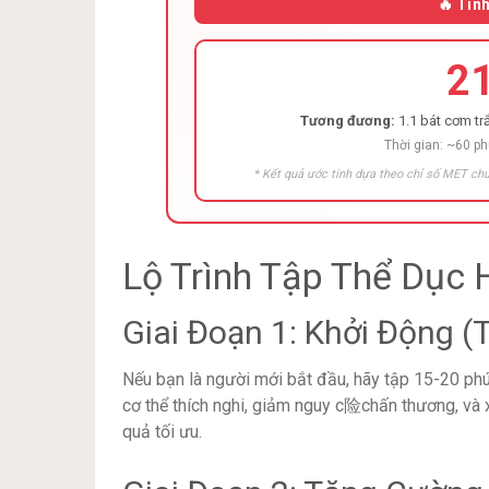
🔥 Tín
2
Tương đương:
1.1 bát cơm trắ
Thời gian: ~60 p
* Kết quả ước tính dựa theo chỉ số MET chu
Lộ Trình Tập Thể Dục
Giai Đoạn 1: Khởi Động (
Nếu bạn là người mới bắt đầu, hãy tập 15-20 p
cơ thể thích nghi, giảm nguy c险chấn thương, và 
quả tối ưu.