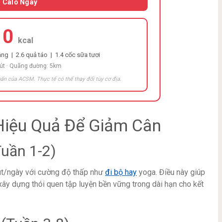
h Calo Ngay
10
kcal
ng | 2.6 quả táo | 1.4 cốc sữa tươi
hút · Quãng đường: 5km
ẩn của ACSM. Thực tế có thể thay đổi tùy cơ địa.
 Hiệu Quả Để Giảm Cân
Tuần 1-2)
hút/ngày với cường độ thấp như
đi bộ hay
yoga. Điều này giúp
xây dựng thói quen tập luyện bền vững trong dài hạn cho kết