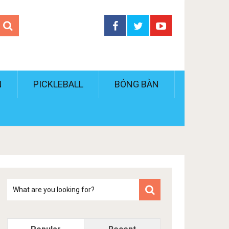
N
PICKLEBALL
BÓNG BÀN
Tim
kiem