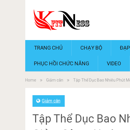
TRANG CHỦ
CHẠY BỘ
ĐẠP
PHỤC HỒI CHỨC NĂNG
VIDEO
Home
Giảm cân
Tập Thể Dục Bao Nhiêu Phút M
Giảm cân
Tập Thể Dục Bao N