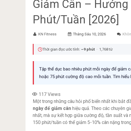
Giảm Cân – Hướng 
Phút/Tuần [2026]
KN Fitness
Tháng Sáu 10, 2026
Khôn
Thời gian đọc ước tính:
~9 phút
· 1,768 từ
Tập thể dục bao nhiêu phút mỗi ngày để giảm 
hoặc 75 phút cường độ cao mỗi tuần. Tìm hiểu lộ
117
Views
Một trong những câu hỏi phổ biến nhất khi bắt đầ
ngày để giảm cân
hiệu quả. Theo các chuyên gia
nhất, mà sự kết hợp giữa cường độ, tần suất và 
150 phút/tuần có thể giảm 5-10% cân nặng trong