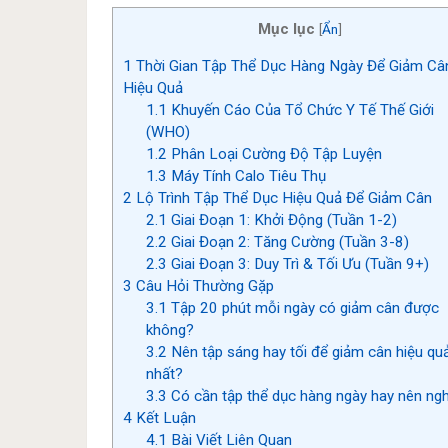
Mục lục
[
Ẩn
]
1
Thời Gian Tập Thể Dục Hàng Ngày Để Giảm Câ
Hiệu Quả
1.1
Khuyến Cáo Của Tổ Chức Y Tế Thế Giới
(WHO)
1.2
Phân Loại Cường Độ Tập Luyện
1.3
Máy Tính Calo Tiêu Thụ
2
Lộ Trình Tập Thể Dục Hiệu Quả Để Giảm Cân
2.1
Giai Đoạn 1: Khởi Động (Tuần 1-2)
2.2
Giai Đoạn 2: Tăng Cường (Tuần 3-8)
2.3
Giai Đoạn 3: Duy Trì & Tối Ưu (Tuần 9+)
3
Câu Hỏi Thường Gặp
3.1
Tập 20 phút mỗi ngày có giảm cân được
không?
3.2
Nên tập sáng hay tối để giảm cân hiệu qu
nhất?
3.3
Có cần tập thể dục hàng ngày hay nên ngh
4
Kết Luận
4.1
Bài Viết Liên Quan