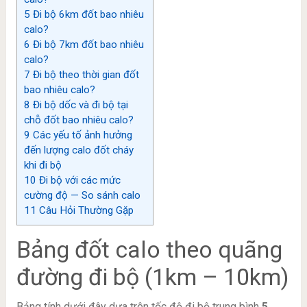
5
Đi bộ 6km đốt bao nhiêu
calo?
6
Đi bộ 7km đốt bao nhiêu
calo?
7
Đi bộ theo thời gian đốt
bao nhiêu calo?
8
Đi bộ dốc và đi bộ tại
chỗ đốt bao nhiêu calo?
9
Các yếu tố ảnh hưởng
đến lượng calo đốt cháy
khi đi bộ
10
Đi bộ với các mức
cường độ — So sánh calo
11
Câu Hỏi Thường Gặp
Bảng đốt calo theo quãng
đường đi bộ (1km – 10km)
Bảng tính dưới đây dựa trên tốc độ đi bộ trung bình
5