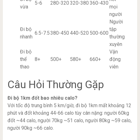
5-6
280-320
320-380
360-430
vừa
mọi
người
Người
Đi bộ
tập
6.5-7.5
380-450
440-520
500-600
nhanh
thường
xuyên
Đi bộ
Vận
thể
8+
500+
580+
660+
động
thao
viên
Câu Hỏi Thường Gặp
Đi bộ 1km đốt bao nhiêu calo?
Với tốc độ trung bình 5 km/giờ, đi bộ 1km mất khoảng 12
phút và đốt khoảng 44-66 calo tùy cân nặng: người 60kg
đốt ~44 calo, người 70kg ~51 calo, người 80kg ~59 calo,
người 90kg ~66 calo.