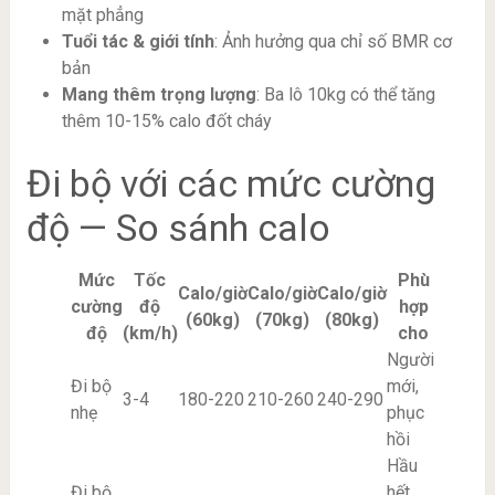
mặt phẳng
Tuổi tác & giới tính
: Ảnh hưởng qua chỉ số BMR cơ
bản
Mang thêm trọng lượng
: Ba lô 10kg có thể tăng
thêm 10-15% calo đốt cháy
Đi bộ với các mức cường
độ — So sánh calo
Mức
Tốc
Phù
Calo/giờ
Calo/giờ
Calo/giờ
cường
độ
hợp
(60kg)
(70kg)
(80kg)
độ
(km/h)
cho
Người
Đi bộ
mới,
3-4
180-220
210-260
240-290
nhẹ
phục
hồi
Hầu
Đi bộ
hết