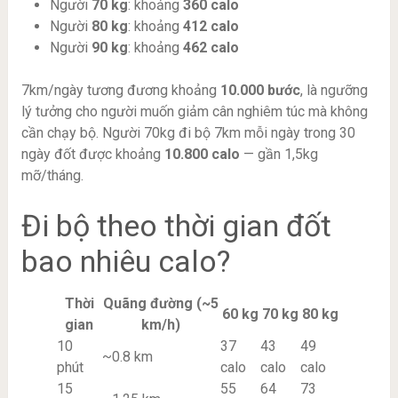
Người
70 kg
: khoảng
360 calo
Người
80 kg
: khoảng
412 calo
Người
90 kg
: khoảng
462 calo
7km/ngày tương đương khoảng
10.000 bước
, là ngưỡng
lý tưởng cho người muốn giảm cân nghiêm túc mà không
cần chạy bộ. Người 70kg đi bộ 7km mỗi ngày trong 30
ngày đốt được khoảng
10.800 calo
— gần 1,5kg
mỡ/tháng.
Đi bộ theo thời gian đốt
bao nhiêu calo?
Thời
Quãng đường (~5
60 kg
70 kg
80 kg
gian
km/h)
10
37
43
49
~0.8 km
phút
calo
calo
calo
15
55
64
73