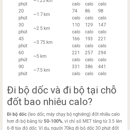
~1.25 km
phút
calo
calo
calo
20
74
86
98
~1.7 km
phút
calo
calo
calo
30
110
129
147
~2.5 km
phút
calo
calo
calo
45
166
193
221
~3.75 km
phút
calo
calo
calo
60
221
257
294
~5 km
phút
calo
calo
calo
90
331
386
441
~7.5 km
phút
calo
calo
calo
Đi bộ dốc và đi bộ tại chỗ
đốt bao nhiêu calo?
Đi bộ dốc
(leo dốc, máy chạy bộ nghiêng) đốt nhiều calo
hơn đi bộ bằng từ
50-100%
, vì chỉ số MET tăng từ 3.5 lên
6-8 tùy độ dốc. Ví dụ, người 70kg đi bộ dốc 30 phút đốt