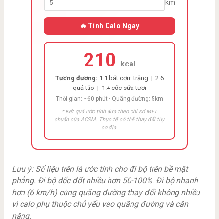
km
🔥 Tính Calo Ngay
210
kcal
Tương đương:
1.1 bát cơm trắng | 2.6
quả táo | 1.4 cốc sữa tươi
Thời gian: ~60 phút · Quãng đường: 5km
* Kết quả ước tính dựa theo chỉ số MET
chuẩn của ACSM. Thực tế có thể thay đổi tùy
cơ địa.
Lưu ý: Số liệu trên là ước tính cho đi bộ trên bề mặt
phẳng. Đi bộ dốc đốt nhiều hơn 50-100%. Đi bộ nhanh
hơn (6 km/h) cùng quãng đường thay đổi không nhiều
vì calo phụ thuộc chủ yếu vào quãng đường và cân
nặng.