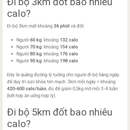
Đi bộ 3km đốt bao nhiêu
calo?
Đi bộ 3km mất khoảng
36 phút
và đốt:
Người
60 kg
: khoảng
132 calo
Người
70 kg
: khoảng
154 calo
Người
80 kg
: khoảng
176 calo
Người
90 kg
: khoảng
198 calo
Đây là quãng đường lý tưởng cho người đi bộ hàng ngày
để duy trì sức khỏe tim mạch. 3km mỗi ngày = khoảng
420-600 calo/tuần
, đủ để giảm 0,5kg mỡ mỗi 3-4 tuần
(kết hợp ăn uống hợp lý).
Đi bộ 5km đốt bao nhiêu
calo?