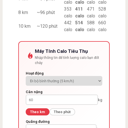
calo
calo
calo
calo
353
411
471
528
8 km
~96 phút
calo
calo
calo
calo
442
514
588
660
10 km
~120 phút
calo
calo
calo
calo
Máy Tính Calo Tiêu Thụ
Nhập thông tin để tính lượng calo bạn đốt
cháy
Hoạt động
Cân nặng
kg
Theo km
Theo phút
Quãng đường