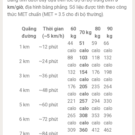
km/giờ
, địa hình bằng phẳng. Số liệu được tính theo công
thức MET chuẩn (MET = 3.5 cho đi bộ thường).
Quãng
Thời gian
60
80
90
70 kg
đường
(~5 km/h)
kg
kg
kg
44
51
59
66
1 km
~12 phút
calo
calo
calo
calo
88
103
118
132
2 km
~24 phút
calo
calo
calo
calo
132
154
176
198
3 km
~36 phút
calo
calo
calo
calo
176
205
235
264
4 km
~48 phút
calo
calo
calo
calo
221
257
294
330
5 km
~60 phút
calo
calo
calo
calo
265
308
353
396
6 km
~72 phút
calo
calo
calo
calo
309
360
412
462
7 km
~84 phút