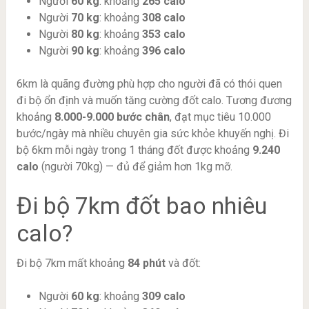
Người
60 kg
: khoảng
265 calo
Người
70 kg
: khoảng
308 calo
Người
80 kg
: khoảng
353 calo
Người
90 kg
: khoảng
396 calo
6km là quãng đường phù hợp cho người đã có thói quen
đi bộ ổn định và muốn tăng cường đốt calo. Tương đương
khoảng
8.000-9.000 bước chân
, đạt mục tiêu 10.000
bước/ngày mà nhiều chuyên gia sức khỏe khuyến nghị. Đi
bộ 6km mỗi ngày trong 1 tháng đốt được khoảng
9.240
calo
(người 70kg) — đủ để giảm hơn 1kg mỡ.
Đi bộ 7km đốt bao nhiêu
calo?
Đi bộ 7km mất khoảng
84 phút
và đốt:
Người
60 kg
: khoảng
309 calo