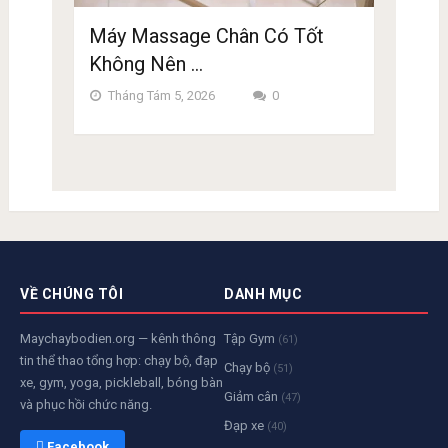
Máy Massage Chân Có Tốt
Không Nên …
Tháng Tám 5, 2026
0
VỀ CHÚNG TÔI
DANH MỤC
Maychaybodien.org — kênh thông
Tập Gym
(61)
tin thể thao tổng hợp: chạy bộ, đạp
Chạy bộ
(51)
xe, gym, yoga, pickleball, bóng bàn
Giảm cân
(47)
và phục hồi chức năng.
Đạp xe
(40)
 Facebook