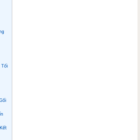
ng
 Tối
Gối
ến
Kết