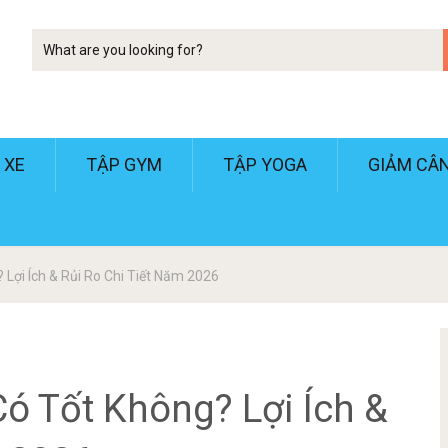
Tim
kiem
 XE
TẬP GYM
TẬP YOGA
GIẢM CÂ
Lợi Ích & Rủi Ro Chi Tiết Năm 2026
ó Tốt Không? Lợi Ích &