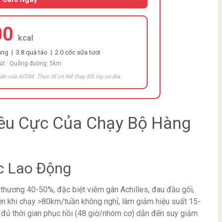
00
kcal
ng | 3.8 quả táo | 2.0 cốc sữa tươi
hút · Quãng đường: 5km
ẩn của ACSM. Thực tế có thể thay đổi tùy cơ địa.
iêu Cực Của Chạy Bộ Hàng
c Lao Động
thương 40-50%, đặc biệt viêm gân Achilles, đau đầu gối,
ện khi chạy >80km/tuần không nghỉ, làm giảm hiệu suất 15-
 đủ thời gian phục hồi (48 giờ/nhóm cơ) dẫn đến suy giảm