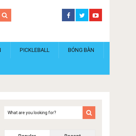
N
PICKLEBALL
BÓNG BÀN
Tim
kiem