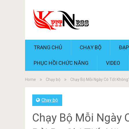
TRANG CHỦ
CHẠY BỘ
ĐẠP
PHỤC HỒI CHỨC NĂNG
VIDEO
Home
Chạy bộ
Chạy Bộ Mỗi Ngày Có Tốt Không? 
Chạy bộ
Chạy Bộ Mỗi Ngày C