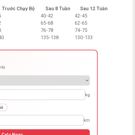
Trước Chạy Bộ
Sau 8 Tuần
Sau 12 Tuần
5
40-42
42-45
2
65-68
62-65
0
76-78
74-75
40
135-138
130-133
cháy
kg
út
km
h Calo Ngay