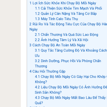
1
Lợi Ích Sức Khỏe Khi Chạy Bộ Mỗi Ngày
1.1
Cải Thiện Sức Khỏe Tim Mạch Và Phổi
1.2
Quản Lý Cân Nặng Và Tăng Cơ Bắp
1.3
Máy Tính Calo Tiêu Thụ
2
Rủi Ro Và Tác Động Tiêu Cực Của Chạy Bộ Hà
Ngày
2.1
Chấn Thương Và Quá Sức Lao Động
2.2
Ảnh Hưởng Tâm Lý Và Xã Hội
3
Cách Chạy Bộ An Toàn Mỗi Ngày
3.1
Quy Tắc Tăng Cường Độ Và Khoảng Cách
Ưu
3.2
Dinh Dưỡng, Phục Hồi Và Phòng Chấn
Thương
4
Câu Hỏi Thường Gặp
4.1
Chạy Bộ Mỗi Ngày Có Gây Hại Cho Khớp 
Không?
4.2
Liệu Chạy Bộ Mỗi Ngày Có Ảnh Hưởng Đ
Sinh Sản Không?
4.3
Chạy Bộ Mỗi Ngày Mất Bao Lâu Để Thấy 
Quả?