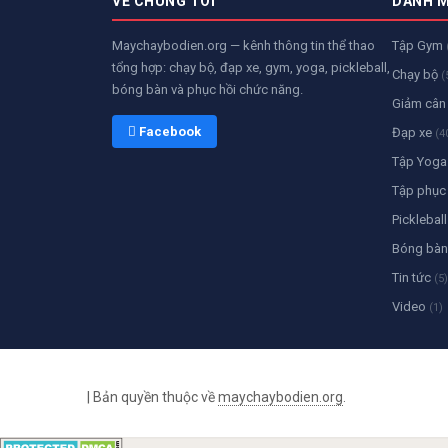
VỀ CHÚNG TÔI
DANH 
Maychaybodien.org — kênh thông tin thể thao
Tập Gym
tổng hợp: chạy bộ, đạp xe, gym, yoga, pickleball,
Chạy bộ
(
bóng bàn và phục hồi chức năng.
Giảm câ
 Facebook
Đạp xe
(4
Tập Yog
Tập phục
Picklebal
Bóng bà
Tin tức
(5)
Video
(1)
|
Bản quyền thuộc về
maychaybodien.org
.