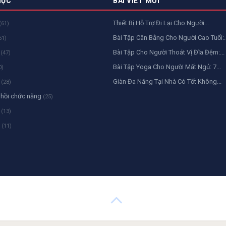
MỤC
BÀI VIẾT MỚI
Thiết Bị Hỗ Trợ Đi Lại Cho Người...
(61)
Bài Tập Cân Bằng Cho Người Cao Tuổi:..
51)
n
Bài Tập Cho Người Thoát Vị Đĩa Đệm:...
(47)
Bài Tập Yoga Cho Người Mất Ngủ: 7...
0)
a
Giàn Đa Năng Tại Nhà Có Tốt Không...
(28)
 hồi chức năng
(25)
l
(13)
n
(11)