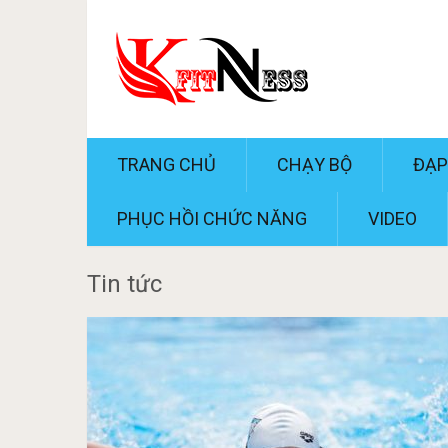
TRANG CHỦ
CHẠY BỘ
ĐẠP
PHỤC HỒI CHỨC NĂNG
VIDEO
Tin tức