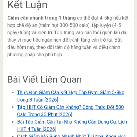
Kết Luận
Giảm cân nhanh trong 1 tháng
có thể đạt 4-5kg nếu kết
hợp chế độ ăn (thâm hụt 300-500 calo), tập luyện (4-5
ngày/tuần) và kiên trì. Tập trung vào các thói quen lâu dài
thay vì mục tiêu ngắn hạn để tránh tăng cân trở lại. Bắt
đầu hôm nay, theo dõi tiến độ hàng tuần và điều chỉnh
phương pháp cho phù hợp.
Bài Viết Liên Quan
Thực Đơn Giảm Cân Kết Hợp Tập Gym: Giảm 5-8kg
trong 8 Tuần [2026]
Tập HIIT Có Giảm Cân Không? Công Thức Đốt 500
Calo Trong 30 Phút [2026]
Bài Tập Giảm Cân Tại Nhà Không Cần Dụng Cụ: Lịch
HIIT 4 Tuần [2026]
Cách Giảm Mỡ Bụng Nhanh Nhất Tại Nhà: Khoa Học