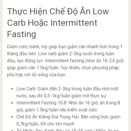
Thực Hiện Chế Độ Ăn Low
Carb Hoặc Intermittent
Fasting
Giảm cơm, bánh, mỳ giúp bạn giảm cân nhanh hơn trong 1
tháng đầu tiên. Low carb giảm 2-3kg nước trong tuần
đầu, tạo động lực. Intermittent fasting (nhịn ăn 16-24 giờ)
giúp giảm cân 1.5kg/tuần. Tuy nhiên, chọn phương pháp
phù hợp với lối sống của bạn.
Low Carb: Giảm đến 2-3kg trong tuần đầu nhờ mất
nước, sau đó 0,5-1kg/tuần giảm mỡ thực sự
Intermittent Fasting 16:8: Nhịn ăn 16 giờ, ăn trong 8
giờ, giảm 1.5kg/tuần nếu kiểm soát calo
Chế Độ Ăn Kiêng Địa Trung Hải: Bền vững hơn, giảm
0,7kg/tuần, tốt cho tim mạch
Ăn Nhiều Rau Xanh: Rau có 15-25 calo/100g, ăn no