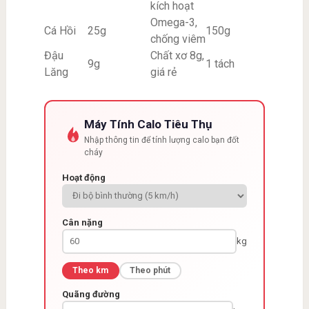
kích hoạt
Omega-3,
Cá Hồi
25g
150g
chống viêm
Đậu
Chất xơ 8g,
9g
1 tách
Lăng
giá rẻ
Máy Tính Calo Tiêu Thụ
Nhập thông tin để tính lượng calo bạn đốt
cháy
Hoạt động
Cân nặng
kg
Theo km
Theo phút
Quãng đường