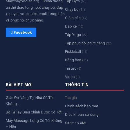
Maychaybodien.org — kênh thông
Tập Gym
(60)
tin thể thao tổng hợp: chạy bộ, đạp
Chạy bộ
(51)
xe, gym, yoga, pickleball, bóng bàn
Giảm cân
(47)
và phục hồi chức năng.
Đạp xe
(40)
 Facebook
Tập Yoga
(27)
Tập phục hồi chức năng
(22)
Pickleball
(13)
Bóng bàn
(11)
Tin tức
(5)
Video
(1)
BÀI VIẾT MỚI
THÔNG TIN
Giàn Đa Năng Tại Nhà Có Tốt
Tác giả
Không...
Chính sách bảo mật
Bộ Tạ Tay Điều Chỉnh Được Có Tốt...
Điều khoản sử dụng
Máy Massage Lưng Có Tốt Không
Sitemap XML
– Nên...