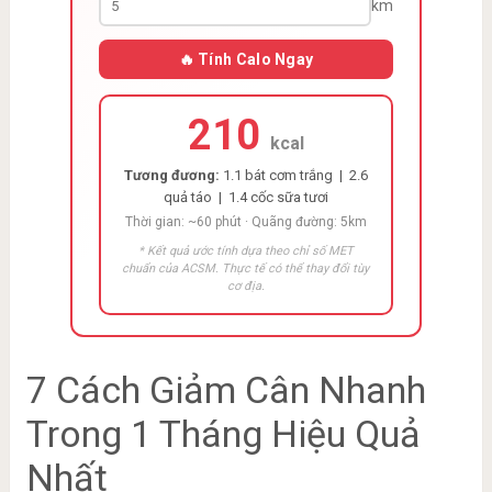
km
🔥 Tính Calo Ngay
210
kcal
Tương đương:
1.1 bát cơm trắng | 2.6
quả táo | 1.4 cốc sữa tươi
Thời gian: ~60 phút · Quãng đường: 5km
* Kết quả ước tính dựa theo chỉ số MET
chuẩn của ACSM. Thực tế có thể thay đổi tùy
cơ địa.
7 Cách Giảm Cân Nhanh
Trong 1 Tháng Hiệu Quả
Nhất