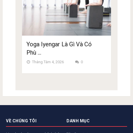
Yoga Iyengar Là Gì Và Có
Phù …
Tháng Tám 4, 2026
0
VỀ CHÚNG TÔI
DANH MỤC