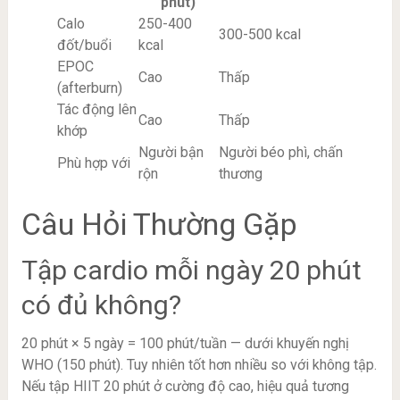
phút)
Calo
250-400
300-500 kcal
đốt/buổi
kcal
EPOC
Cao
Thấp
(afterburn)
Tác động lên
Cao
Thấp
khớp
Người bận
Người béo phì, chấn
Phù hợp với
rộn
thương
Câu Hỏi Thường Gặp
Tập cardio mỗi ngày 20 phút
có đủ không?
20 phút × 5 ngày = 100 phút/tuần — dưới khuyến nghị
WHO (150 phút). Tuy nhiên tốt hơn nhiều so với không tập.
Nếu tập HIIT 20 phút ở cường độ cao, hiệu quả tương