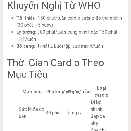
Khuyến Nghị Từ WHO
Tối thiểu:
150 phút/tuần cardio cường độ trung bình
(30 phút × 5 ngày)
Lý tưởng:
300 phút/tuần trung bình hoặc 150 phút
HIIT/tuần
Bổ sung:
Ít nhất 2 buổi tập sức mạnh/tuần
Thời Gian Cardio Theo
Mục Tiêu
Loại
Mục tiêu
Phút/ngày
Ngày/tuần
cardio
Đi bộ
Sức khỏe cơ
nhanh,
30 phút
5 ngày
bản
đạp xe
nhẹ
Chạy bộ,