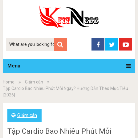
Tim
kiem
Menu
Home
Giảm cân
Tập Cardio Bao Nhiêu Phút Mỗi Ngày? Hướng Dẫn Theo Mục Tiêu
[2026]
Giảm cân
Tập Cardio Bao Nhiêu Phút Mỗi