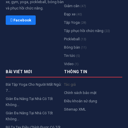
xe, gym, yoga, pickleball, bóng bàn
Giảm cân
(47)
và phục hồi chức năng.
Đạp xe
(40)
 Facebook
Tập Yoga
(28)
Tập phục hồi chức năng
(22)
Pickleball
(13)
Bóng bàn
(11)
Tin tức
(5)
Video
(1)
BÀI VIẾT MỚI
THÔNG TIN
Bài Tập Yoga Cho Người Mất Ngủ:
Tác giả
7...
Chính sách bảo mật
Giàn Đa Năng Tại Nhà Có Tốt
Điều khoản sử dụng
Không...
Sitemap XML
Giàn Đa Năng Tại Nhà Có Tốt
Không...
Bộ Tạ Tay Điều Chỉnh Được Có Tốt...