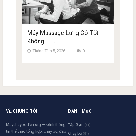
Máy Massage Lưng Có Tốt
Không – …
Tháng Tám 5, 2026
0
VỀ CHÚNG TÔI
DANH MỤC
Maychaybodien.org — kênh thông
Tập Gym
(61)
tin thể thao tổng hợp: chạy bộ, đạp
Chạy bộ
(51)