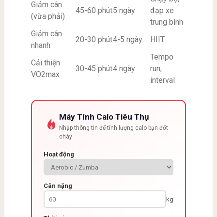
Giảm cân
45-60 phút
5 ngày
đạp xe
(vừa phải)
trung bình
Giảm cân
20-30 phút
4-5 ngày
HIIT
nhanh
Tempo
Cải thiện
30-45 phút
4 ngày
run,
VO2max
interval
Máy Tính Calo Tiêu Thụ
Nhập thông tin để tính lượng calo bạn đốt
cháy
Hoạt động
Cân nặng
kg