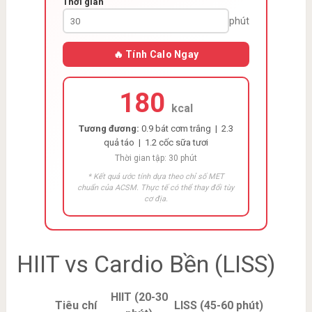
Thời gian
phút
🔥 Tính Calo Ngay
180
kcal
Tương đương:
0.9 bát cơm trắng | 2.3
quả táo | 1.2 cốc sữa tươi
Thời gian tập: 30 phút
* Kết quả ước tính dựa theo chỉ số MET
chuẩn của ACSM. Thực tế có thể thay đổi tùy
cơ địa.
HIIT vs Cardio Bền (LISS)
HIIT (20-30
Tiêu chí
LISS (45-60 phút)