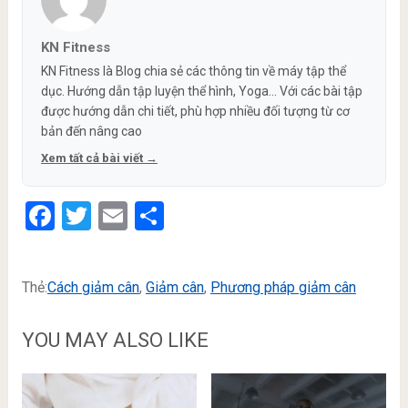
KN Fitness
KN Fitness là Blog chia sẻ các thông tin về máy tập thể
dục. Hướng dẫn tập luyện thể hình, Yoga... Với các bài tập
được hướng dẫn chi tiết, phù hợp nhiều đối tượng từ cơ
bản đến nâng cao
Xem tất cả bài viết →
Facebook
Twitter
Email
Share
Thẻ:
Cách giảm cân
,
Giảm cân
,
Phương pháp giảm cân
YOU MAY ALSO LIKE