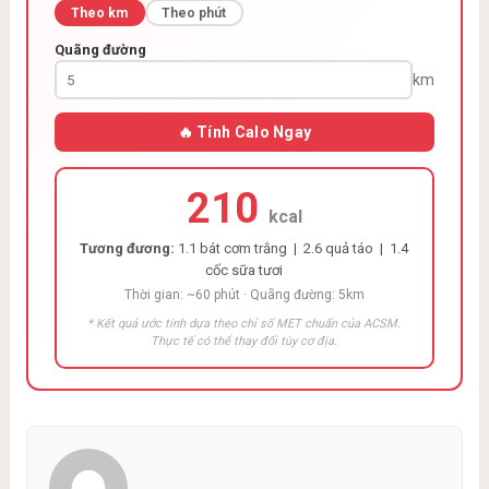
Theo km
Theo phút
Quãng đường
km
🔥 Tính Calo Ngay
210
kcal
Tương đương:
1.1 bát cơm trắng | 2.6 quả táo | 1.4
cốc sữa tươi
Thời gian: ~60 phút · Quãng đường: 5km
* Kết quả ước tính dựa theo chỉ số MET chuẩn của ACSM.
Thực tế có thể thay đổi tùy cơ địa.