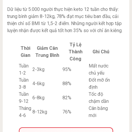
Dữ liệu từ 5.000 người thực hiện keto 12 tuần cho thấy:
trung bình giảm 8-12kg, 78% đạt mục tiêu ban đầu, cải
thiện chỉ số BMI từ 1,5-2 điểm. Những người kết hợp tập
luyện nhận được kết quả tốt hơn 35% so với chỉ ăn kiêng.
Tỷ Lệ
Thời
Giảm Cân
Thành
Ghi Chú
Gian
Trung Bình
Công
Tuần
Mất nước
2-3kg
95%
1-2
chủ yếu
Tuần
Đốt mỡ ổn
4-6kg
88%
3-8
định
Tuần
Tốc độ
6-8kg
82%
9-12
chậm dần
Tháng
Cân bằng
8-12kg
76%
4-6
mới