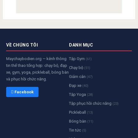
VỀ CHÚNG TÔI
DANH MỤC
Maychaybodien.org — kênh thông
Tập Gym
(61)
tin thể thao tổng hợp: chạy bộ, đạp
Chạy bộ
(51)
xe, gym, yoga, pickleball, bóng bàn
Giảm cân
(47)
và phục hồi chức năng.
Đạp xe
(40)
 Facebook
Tập Yoga
(28)
Tập phục hồi chức năng
(23)
Pickleball
(13)
Bóng bàn
(11)
Tin tức
(5)