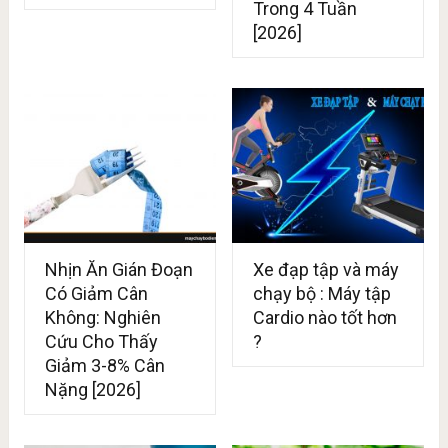
Trong 4 Tuần
[2026]
Nhịn Ăn Gián Đoạn
Xe đạp tập và máy
Có Giảm Cân
chạy bộ : Máy tập
Không: Nghiên
Cardio nào tốt hơn
Cứu Cho Thấy
?
Giảm 3-8% Cân
Nặng [2026]