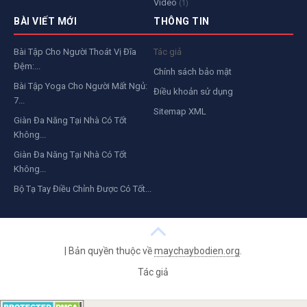
Video
(1)
BÀI VIẾT MỚI
THÔNG TIN
Bài Tập Cho Người Thoát Vị Đĩa
Tác giả
Đệm:...
Chính sách bảo mật
Bài Tập Yoga Cho Người Mất Ngủ:
Điều khoản sử dụng
7...
Sitemap XML
Giàn Đa Năng Tại Nhà Có Tốt
Không...
Giàn Đa Năng Tại Nhà Có Tốt
Không...
Bộ Tạ Tay Điều Chỉnh Được Có Tốt...
|
Bản quyền thuộc về
maychaybodien.org
.
Tác giả