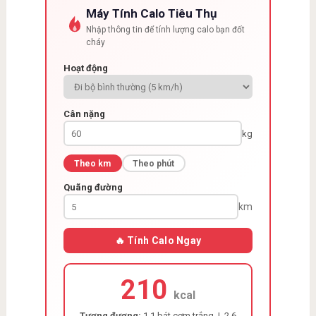
Máy Tính Calo Tiêu Thụ
Nhập thông tin để tính lượng calo bạn đốt
cháy
Hoạt động
Cân nặng
kg
Theo km
Theo phút
Quãng đường
km
🔥 Tính Calo Ngay
210
kcal
Tương đương:
1.1 bát cơm trắng | 2.6