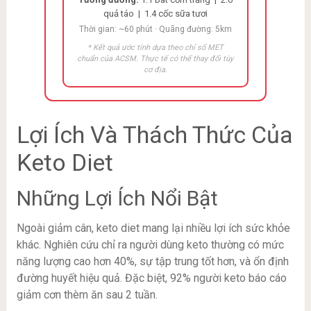
quả táo | 1.4 cốc sữa tươi
Thời gian: ~60 phút · Quãng đường: 5km
* Kết quả ước tính dựa theo chỉ số MET
chuẩn của ACSM. Thực tế có thể thay đổi tùy
cơ địa.
Lợi Ích Và Thách Thức Của
Keto Diet
Những Lợi Ích Nổi Bật
Ngoài giảm cân, keto diet mang lại nhiều lợi ích sức khỏe
khác. Nghiên cứu chỉ ra người dùng keto thường có mức
năng lượng cao hơn 40%, sự tập trung tốt hơn, và ổn định
đường huyết hiệu quả. Đặc biệt, 92% người keto báo cáo
giảm cơn thèm ăn sau 2 tuần.