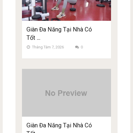
Giàn Đa Năng Tại Nhà Có
Tốt …
Tháng Tám 7, 2026
0
Giàn Đa Năng Tại Nhà Có