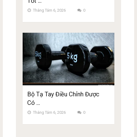
Tốt …
Tháng Tám 6, 2026
0
Bộ Tạ Tay Điều Chỉnh Được
Có …
Tháng Tám 6, 2026
0