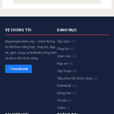
VỀ CHÚNG TÔI
DANH MỤC
Maychaybodien.org — kênh thông
Tập Gym
(61)
tin thể thao tổng hợp: chạy bộ, đạp
Chạy bộ
(51)
xe, gym, yoga, pickleball, bóng bàn
Giảm cân
(47)
và phục hồi chức năng.
Đạp xe
(40)
 Facebook
Tập Yoga
(28)
Tập phục hồi chức năng
(23)
Pickleball
(13)
Bóng bàn
(11)
Tin tức
(5)
Video
(1)