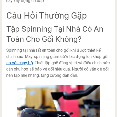
hay xây dựng cơ bắp.
Câu Hỏi Thường Gặp
Tập Spinning Tại Nhà Có An
Toàn Cho Gối Không?
Spinning tại nhà rất an toàn cho gối khi được thiết kế
chính xác. Máy spinning giảm 65% tác động lên khớp gối
so với chạy bộ
. Thiết lập ghế đúng vị trí và điều chỉnh sức
cản phù hợp sẽ bảo vệ gối hiệu quả. Người có vấn đề gối
nên tập nhẹ nhàng, tăng cường dần dần.