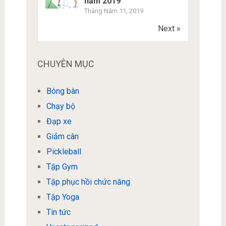
năm 2019
Tháng Năm 11, 2019
Next »
CHUYÊN MỤC
Bóng bàn
Chạy bộ
Đạp xe
Giảm cân
Pickleball
Tập Gym
Tập phục hồi chức năng
Tập Yoga
Tin tức