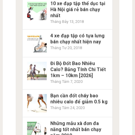
10 xe đạp tập thể dục tại
Hà Nội giá rẻ bán chạy
nhất
Tháng Bảy 13, 2018
4 xe đạp tập có tựa lưng
bán chạy nhất hiện nay
Tháng Tư 20, 2018
Đi Bộ Đốt Bao Nhiêu
Calo? Bảng Tính Chi Tiết
1km – 10km [2026]
Tháng Tám 7, 2020
Bạn cần đốt cháy bao
nhiêu calo để giảm 0.5 kg
Tháng Tám 24, 2020
Những mẫu xà đơn đa
năng tốt nhất bán chạy