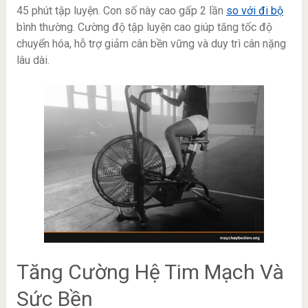
45 phút tập luyện. Con số này cao gấp 2 lần
so với đi bộ
bình thường. Cường độ tập luyện cao giúp tăng tốc độ
chuyển hóa, hỗ trợ giảm cân bền vững và duy trì cân nặng
lâu dài.
Tăng Cường Hệ Tim Mạch Và
Sức Bền