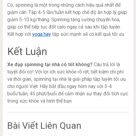
Có, spinning là một trong những cách hiệu quả nhất để
giảm cân. Tập 4-5 lần/tuần kết hợp chế độ ăn hợp lý giúp
giảm 5-10 kg/tháng. Spinning tăng cường chuyển hóa,
giúp cơ thể tiếp tục đốt calo ngay cả sau khi tập luyện.
Kết hợp với
yoga hay
tập sức mạnh sẽ có kết quả tối ưu.
Kết Luận
Xe đạp spinning tại nhà có tốt không?
Câu trả lời là
tuyệt đối có! Với lợi ích sức khỏe rõ rệt, tiết kiệm chi phí
và thời gian, spinning tại nhà là giải pháp tập luyện tối ưu
cho người Việt. Hãy bắt đầu ngay hôm nay với 3-4
buổi/tuần, 45 phút/buổi để cảm nhận sự thay đổi tích cực
trong sức khỏe và hình thể bạn.
Bài Viết Liên Quan