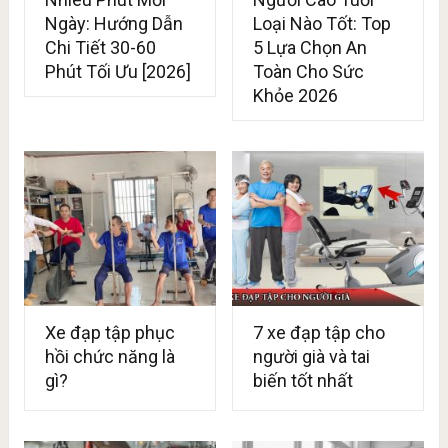
Ngày: Hướng Dẫn
Loại Nào Tốt: Top
Chi Tiết 30-60
5 Lựa Chọn An
Phút Tối Ưu [2026]
Toàn Cho Sức
Khỏe 2026
Xe đạp tập phục
7 xe đạp tập cho
hồi chức năng là
người già và tai
gì?
biến tốt nhất