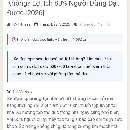
Không? Lợi Ích 80% Người Dùng Đạt
Được [2026]
KN Fitness
Tháng Bảy 7, 2026
Không Có Phản Hồi
Thời gian đọc ước tính:
~8 phút
· 1,692 từ
Xe đạp spinning tại nhà có tốt không? Tìm hiểu 7 lợi
ích chính, đốt calo 500-700 kcal/buổi, tiết kiệm thời
gian và chi phí so với phòng tập thể dục.
64
Views
Xe đạp spinning tại nhà có tốt không
là câu hỏi mà
hàng triệu người Việt Nam đặt ra khi muốn tập luyện tại
nhà. Xu hướng tập thể dục trong nhà ngày càng phổ biến,
với 65% người dùng máy tập tại gia báo cáo cải thiện sức
khỏe. Spinning không chỉ giúp tăng cường tim mạch mà