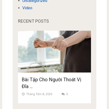
Uncategorized
Video
RECENT POSTS
Bài Tập Cho Người Thoát Vị
Đĩa …
Tháng Tám 8, 2026
0