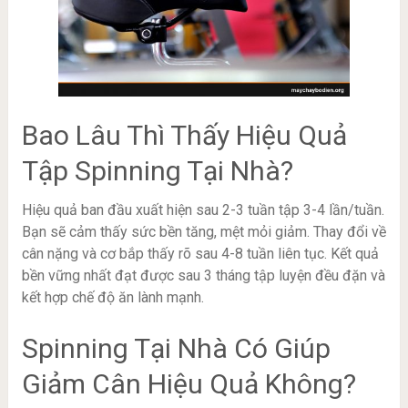
Bao Lâu Thì Thấy Hiệu Quả
Tập Spinning Tại Nhà?
Hiệu quả ban đầu xuất hiện sau 2-3 tuần tập 3-4 lần/tuần.
Bạn sẽ cảm thấy sức bền tăng, mệt mỏi giảm. Thay đổi về
cân nặng và cơ bắp thấy rõ sau 4-8 tuần liên tục. Kết quả
bền vững nhất đạt được sau 3 tháng tập luyện đều đặn và
kết hợp chế độ ăn lành mạnh.
Spinning Tại Nhà Có Giúp
Giảm Cân Hiệu Quả Không?