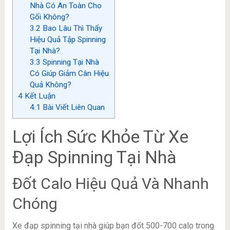
Nhà Có An Toàn Cho
Gối Không?
3.2
Bao Lâu Thì Thấy
Hiệu Quả Tập Spinning
Tại Nhà?
3.3
Spinning Tại Nhà
Có Giúp Giảm Cân Hiệu
Quả Không?
4
Kết Luận
4.1
Bài Viết Liên Quan
Lợi Ích Sức Khỏe Từ Xe
Đạp Spinning Tại Nhà
Đốt Calo Hiệu Quả Và Nhanh
Chóng
Xe đạp spinning tại nhà giúp bạn đốt 500-700 calo trong