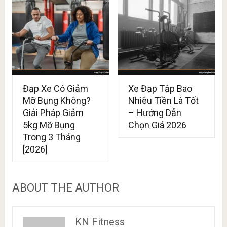
Đạp Xe Có Giảm
Xe Đạp Tập Bao
Mỡ Bụng Không?
Nhiêu Tiền Là Tốt
Giải Pháp Giảm
– Hướng Dẫn
5kg Mỡ Bụng
Chọn Giá 2026
Trong 3 Tháng
[2026]
ABOUT THE AUTHOR
KN Fitness