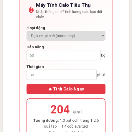
Máy Tính Calo Tiêu Thụ
Nhập thông tin để tính lượng calo bạn đốt
cháy
Hoạt động
Cân nặng
kg
Thời gian
phút
🔥 Tính Calo Ngay
204
kcal
Tương đương:
1.0 bát cơm trắng | 2.5
quả táo | 1.4 cốc sữa tươi