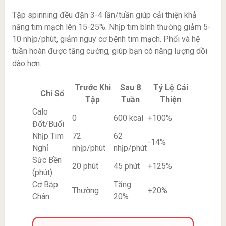
Tập spinning đều đặn 3-4 lần/tuần giúp cải thiện khả
năng tim mạch lên 15-25%. Nhịp tim bình thường giảm 5-
10 nhịp/phút, giảm nguy cơ bệnh tim mạch. Phổi và hệ
tuần hoàn được tăng cường, giúp bạn có năng lượng dồi
dào hơn.
Trước Khi
Sau 8
Tỷ Lệ Cải
Chỉ Số
Tập
Tuần
Thiện
Calo
0
600 kcal
+100%
Đốt/Buổi
Nhịp Tim
72
62
-14%
Nghỉ
nhịp/phút
nhịp/phút
Sức Bền
20 phút
45 phút
+125%
(phút)
Cơ Bắp
Tăng
Thường
+20%
Chân
20%