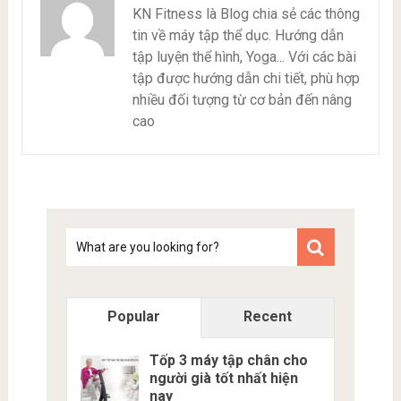
KN Fitness là Blog chia sẻ các thông
tin về máy tập thể dục. Hướng dẫn
tập luyện thể hình, Yoga... Với các bài
tập được hướng dẫn chi tiết, phù hợp
nhiều đối tượng từ cơ bản đến nâng
cao
Tim
kiem
Popular
Recent
Tốp 3 máy tập chân cho
người già tốt nhất hiện
nay