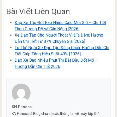
Bài Viết Liên Quan
Đạp Xe Tập Đốt Bao Nhiêu Calo Mỗi Giờ – Chi Tiết
Theo Cường Độ và Cân Nặng [2026]
Xe Đạp Tập Cho Người Thoát Vị Đĩa Đệm: Hướng
Dẫn Chi Tiết Từ 87% Chuyên Gia [2026]
Tư Thế Ngồi Xe Đạp Tập Đúng Cách: Hướng Dẫn Chi
Tiết Giúp Tăng Hiệu Suất 40% [2026]
Đạp Xe Bao Nhiêu Phút Thì Bắt Đầu Đốt Mỡ –
Hướng Dẫn Chi Tiết 2026
KN Fitness
KN Fitness là Blog chia sẻ các thông tin về máy tập thể