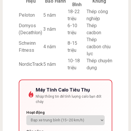
Hiệu
Bảo Hành
Khung
Bình
18-22
Thép công
Peloton
5 năm
triệu
nghiệp
Domyos
6-10
Thép
3 năm
(Decathlon)
triệu
cacbon
Thép
Schwinn
8-15
4 năm
cacbon chịu
Fitness
triệu
lực
10-18
Thép chuyên
NordicTrack
5 năm
triệu
dụng
Máy Tính Calo Tiêu Thụ
Nhập thông tin để tính lượng calo bạn đốt
cháy
Hoạt động