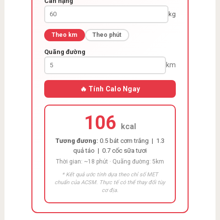
Cân nặng
kg
Theo km
Theo phút
Quãng đường
km
🔥 Tính Calo Ngay
106
kcal
Tương đương:
0.5 bát cơm trắng | 1.3
quả táo | 0.7 cốc sữa tươi
Thời gian: ~18 phút · Quãng đường: 5km
* Kết quả ước tính dựa theo chỉ số MET
chuẩn của ACSM. Thực tế có thể thay đổi tùy
cơ địa.