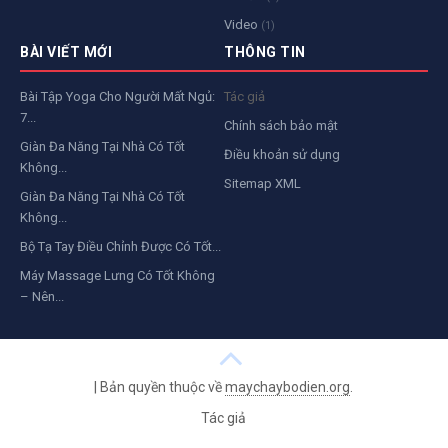
Video
(1)
BÀI VIẾT MỚI
THÔNG TIN
Bài Tập Yoga Cho Người Mất Ngủ:
Tác giả
7...
Chính sách bảo mật
Giàn Đa Năng Tại Nhà Có Tốt
Điều khoản sử dụng
Không...
Sitemap XML
Giàn Đa Năng Tại Nhà Có Tốt
Không...
Bộ Tạ Tay Điều Chỉnh Được Có Tốt...
Máy Massage Lưng Có Tốt Không
– Nên...
|
Bản quyền thuộc về
maychaybodien.org
.
Tác giả