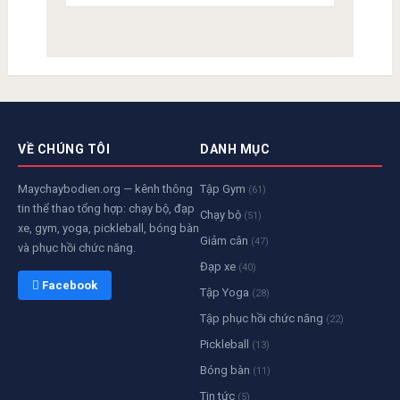
VỀ CHÚNG TÔI
DANH MỤC
Maychaybodien.org — kênh thông
Tập Gym
(61)
tin thể thao tổng hợp: chạy bộ, đạp
Chạy bộ
(51)
xe, gym, yoga, pickleball, bóng bàn
Giảm cân
(47)
và phục hồi chức năng.
Đạp xe
(40)
 Facebook
Tập Yoga
(28)
Tập phục hồi chức năng
(22)
Pickleball
(13)
Bóng bàn
(11)
Tin tức
(5)