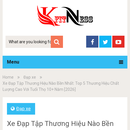
Tim
kiem
Menu
Home
Đạp xe
Xe Đạp Tập Thương Hiệu Nào Bền Nhất: Top 5 Thương Hiệu Chất
Lượng Cao Với Tuổi Thọ 10+ Năm [2026]
Đạp xe
Xe Đạp Tập Thương Hiệu Nào Bền