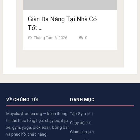
Giàn Đa Năng Tại Nhà Có
Tốt …
Tháng Tám 6, 2026
0
VỀ CHÚNG TÔI
DANH MỤC
Maychaybodien.org — kênh thông
Tập Gym
(61)
tin thể thao tổng hợp: chạy bộ, đạp
Chạy bộ
(51)
xe, gym, yoga, pickleball, bóng bàn
Giảm cân
(47)
và phục hồi chức năng.