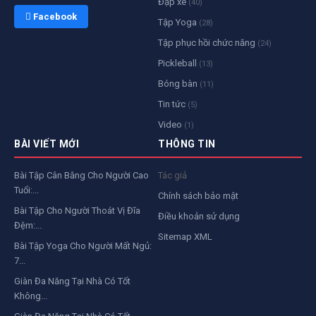
Đạp xe
(40)
 Facebook
Tập Yoga
(28)
Tập phục hồi chức năng
(24)
Pickleball
(13)
Bóng bàn
(11)
Tin tức
(5)
Video
(1)
BÀI VIẾT MỚI
THÔNG TIN
Bài Tập Cân Bằng Cho Người Cao
Tác giả
Tuổi:...
Chính sách bảo mật
Bài Tập Cho Người Thoát Vị Đĩa
Điều khoản sử dụng
Đệm:...
Sitemap XML
Bài Tập Yoga Cho Người Mất Ngủ:
7...
Giàn Đa Năng Tại Nhà Có Tốt
Không...