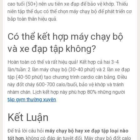
cao tuổi (50+) nên ưu tiên xe đạp để bảo vệ khớp. Thiếu
niên tập thể dục có thể chọn máy chạy bộ để phát triển cơ
bắp toàn thân hiệu quả.
Có thể kết hợp máy chạy bộ
và xe đạp tập không?
Hoàn toàn có thể và rất hiệu quả! Kết hợp cả hai 3-4
lần/tuần: 2 lần máy chạy bộ (30-40 phút) và 2 lần xe đạp
tập (40-50 phút) tạo chương trình cardio cân bằng. Điều
này đốt cháy 600-700 calo/buổi, bảo vệ khớp và tránh
nhàm chán. Lịch kết hợp này phù hợp 80% những người
tập gym thường xuyên
.
Kết Luận
Để trả lời câu hỏi
máy chạy bộ hay xe đạp tập loại nào
tốt hơn
, không có đáp án tuyệt đối. Máy chạy bộ đốt calo