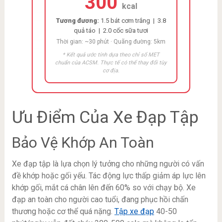
300
kcal
Tương đương:
1.5 bát cơm trắng | 3.8
quả táo | 2.0 cốc sữa tươi
Thời gian: ~30 phút · Quãng đường: 5km
* Kết quả ước tính dựa theo chỉ số MET
chuẩn của ACSM. Thực tế có thể thay đổi tùy
cơ địa.
Ưu Điểm Của Xe Đạp Tập
Bảo Vệ Khớp An Toàn
Xe đạp tập là lựa chọn lý tưởng cho những người có vấn
đề khớp hoặc gối yếu. Tác động lực thấp giảm áp lực lên
khớp gối, mắt cá chân lên đến 60% so với chạy bộ. Xe
đạp an toàn cho người cao tuổi, đang phục hồi chấn
thương hoặc cơ thể quá nặng.
Tập xe đạp
40-50