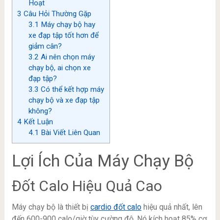
Hoạt
3
Câu Hỏi Thường Gặp
3.1
Máy chạy bộ hay
xe đạp tập tốt hơn để
giảm cân?
3.2
Ai nên chọn máy
chạy bộ, ai chọn xe
đạp tập?
3.3
Có thể kết hợp máy
chạy bộ và xe đạp tập
không?
4
Kết Luận
4.1
Bài Viết Liên Quan
Lợi Ích Của Máy Chạy Bộ
Đốt Calo Hiệu Quả Cao
Máy chạy bộ là thiết bị
cardio đốt calo
hiệu quả nhất, lên
đến 600-900 calo/giờ tùy cường độ. Nó kích hoạt 85% cơ