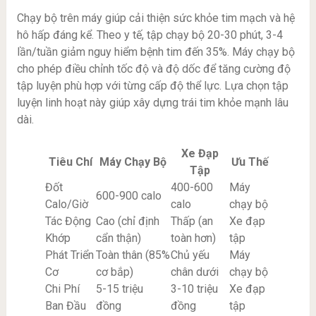
Chạy bộ trên máy giúp cải thiện sức khỏe tim mạch và hệ
hô hấp đáng kể. Theo y tế, tập chạy bộ 20-30 phút, 3-4
lần/tuần giảm nguy hiểm bệnh tim đến 35%. Máy chạy bộ
cho phép điều chỉnh tốc độ và độ dốc để tăng cường độ
tập luyện phù hợp với từng cấp độ thể lực. Lựa chọn tập
luyện linh hoạt này giúp xây dựng trái tim khỏe mạnh lâu
dài.
Xe Đạp
Tiêu Chí
Máy Chạy Bộ
Ưu Thế
Tập
Đốt
400-600
Máy
600-900 calo
Calo/Giờ
calo
chạy bộ
Tác Động
Cao (chỉ định
Thấp (an
Xe đạp
Khớp
cẩn thận)
toàn hơn)
tập
Phát Triển
Toàn thân (85%
Chủ yếu
Máy
Cơ
cơ bắp)
chân dưới
chạy bộ
Chi Phí
5-15 triệu
3-10 triệu
Xe đạp
Ban Đầu
đồng
đồng
tập