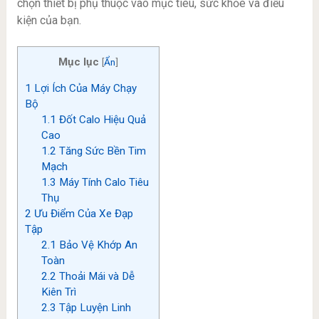
chọn thiết bị phụ thuộc vào mục tiêu, sức khỏe và điều
kiện của bạn.
Mục lục
[
Ẩn
]
1
Lợi Ích Của Máy Chạy
Bộ
1.1
Đốt Calo Hiệu Quả
Cao
1.2
Tăng Sức Bền Tim
Mạch
1.3
Máy Tính Calo Tiêu
Thụ
2
Ưu Điểm Của Xe Đạp
Tập
2.1
Bảo Vệ Khớp An
Toàn
2.2
Thoải Mái và Dễ
Kiên Trì
2.3
Tập Luyện Linh