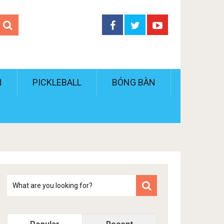
N
PICKLEBALL
BÓNG BÀN
Tim
kiem