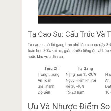
Tạ Cao Su: Cấu Trúc Và T
Tạ cao su có lõi gang bọc phủ lớp cao su dày 3-
toàn hơn 30% khi rơi, giảm thiểu tiếng ồn và bả
hoặc khu vực dân cư.
Tiêu Chí
Tạ Gang
Trọng Lượng
Nặng hơn 15-20%
Nhẹ
An Toàn
Nguy Hiểm khi rơi
An 
Giá Thành
Rẻ 30-40%
Đắt
Độ Bền
15-20 năm
10
Ưu Và Nhược Điểm So 