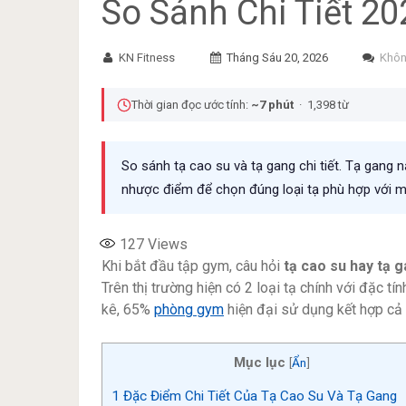
So Sánh Chi Tiết 20
KN Fitness
Tháng Sáu 20, 2026
Khôn
Thời gian đọc ước tính:
~7 phút
· 1,398 từ
So sánh tạ cao su và tạ gang chi tiết. Tạ gang
nhược điểm để chọn đúng loại tạ phù hợp với mụ
127
Views
Khi bắt đầu tập gym, câu hỏi
tạ cao su hay tạ g
Trên thị trường hiện có 2 loại tạ chính với đặc t
kê, 65%
phòng gym
hiện đại sử dụng kết hợp cả 
Mục lục
[
Ẩn
]
1
Đặc Điểm Chi Tiết Của Tạ Cao Su Và Tạ Gang