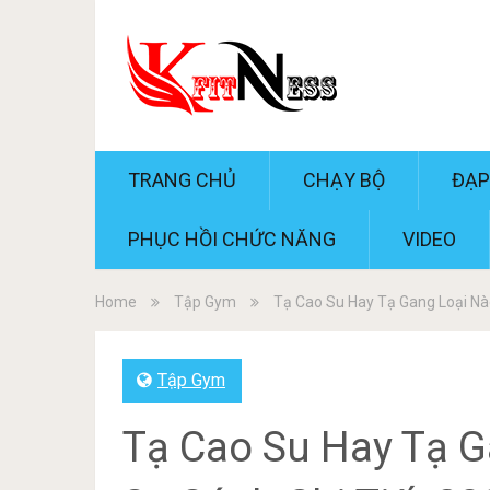
TRANG CHỦ
CHẠY BỘ
ĐẠP
PHỤC HỒI CHỨC NĂNG
VIDEO
Home
Tập Gym
Tạ Cao Su Hay Tạ Gang Loại Nào
Tập Gym
Tạ Cao Su Hay Tạ G