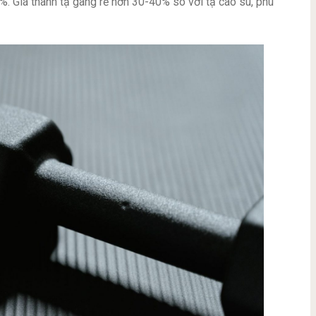
. Giá thành tạ gang rẻ hơn 30-40% so với tạ cao su, phù