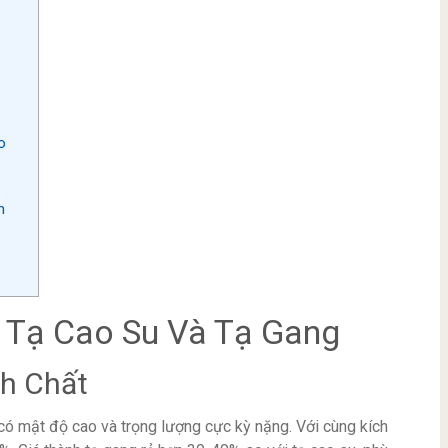
o
m
a Tạ Cao Su Và Tạ Gang
nh Chất
có mật độ cao và trọng lượng cực kỳ nặng. Với cùng kích