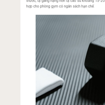
thước, tạ gang nặng hơn tạ cao su khoảng 15-20%
hợp cho phòng gym có ngân sách hạn chế.