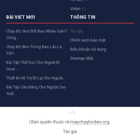
Video
(1)
BÀI VIẾT MỚI
THÔNG TIN
Chạy Bộ 1km Đốt Bao Nhiêu Calo?
Tác giả
Công...
Chính sách bảo mật
Chạy Bộ 5km Trong Bao Lâu Là
Điều khoản sử dụng
Tốt?...
Sitemap XML
Bài Tập Thể Dục Cho Người Bị
Gout:...
Thiết Bị Hỗ Trợ Đi Lại Cho Người...
Bài Tập Cân Bằng Cho Người Cao
Tuổi:...
|
Bản quyền thuộc về
maychaybodien.org
.
Tác giả