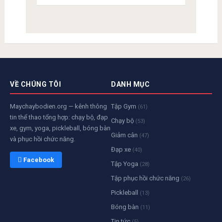
VỀ CHÚNG TÔI
DANH MỤC
Maychaybodien.org — kênh thông
Tập Gym
(61)
tin thể thao tổng hợp: chạy bộ, đạp
Chạy bộ
(53)
xe, gym, yoga, pickleball, bóng bàn
Giảm cân
(47)
và phục hồi chức năng.
Đạp xe
(40)
 Facebook
Tập Yoga
(28)
Tập phục hồi chức năng
(26)
Pickleball
(13)
Bóng bàn
(11)
Tin tức
(5)