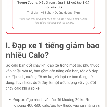
Tương đương:
0.5 bát cơm trắng | 1.3 quả táo | 0.7
cốc sữa tươi
Thời gian: ~18 phút · Quãng đường: 5km
* Kết quả ước tính dựa theo chỉ số MET chuẩn của ACSM.
Thực tế có thể thay đổi tùy cơ địa.
I. Đạp xe 1 tiếng giảm bao
nhiêu Calo?
Số calo bạn đốt cháy khi đạp xe trong một giờ phụ thuộc
vào nhiều yếu tố, bao gồm cân nặng của bạn, tốc độ đạp
xe, địa hình, cường độ nỗ lực, và loại xe bạn đang sử
dụng. Tuy nhiên, dưới đây là một ước lượng về việc đốt
cháy calo khi đạp xe:
Đạp xe đạp nhanh với tốc độ khoảng 20 km/h:
Khoảng 400-600 calo/giờ tùy thuộc vào cân nặng và