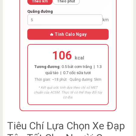
Theo km
Theo phút
Quãng đường
km
🔥 Tính Calo Ngay
106
kcal
Tương đương:
0.5 bát cơm trắng | 1.3
quả táo | 0.7 cốc sữa tươi
Thời gian: ~18 phút · Quãng đường: 5km
* Kết quả ước tính dựa theo chỉ số MET
chuẩn của ACSM. Thực tế có thể thay đổi tùy
cơ địa.
Tiêu Chí Lựa Chọn Xe Đạp