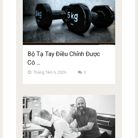
Bộ Tạ Tay Điều Chỉnh Được
Có …
Tháng Tám 6, 2026
0