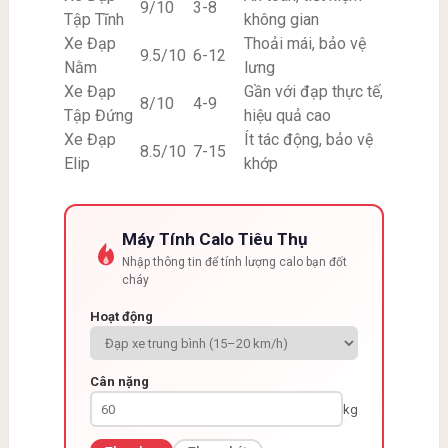
9/10
3-8
Tập Tĩnh
không gian
Xe Đạp
Thoải mái, bảo vệ
9.5/10
6-12
Nằm
lưng
Xe Đạp
Gần với đạp thực tế,
8/10
4-9
Tập Đứng
hiệu quả cao
Xe Đạp
Ít tác động, bảo vệ
8.5/10
7-15
Elip
khớp
Máy Tính Calo Tiêu Thụ
Nhập thông tin để tính lượng calo bạn đốt
cháy
Hoạt động
Cân nặng
kg