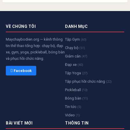
VỀ CHÚNG TÔI
DANH MỤC
Maychaybodien.org — kênh thông
Tập Gym
(60)
tin thể thao tổng hợp: chạy bộ, đạp
Chạy bộ
(51)
xe, gym, yoga, pickleball, bóng bàn
Giảm cân
(47)
và phục hồi chức năng.
Đạp xe
(40)
 Facebook
Tập Yoga
(27)
Tập phục hồi chức năng
(22)
Pickleball
(13)
Bóng bàn
(11)
Tin tức
(5)
Video
(1)
BÀI VIẾT MỚI
THÔNG TIN