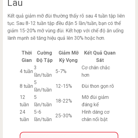
Lâu
Kết quả giảm mỡ đùi thường thấy rõ sau 4 tuần tập liên
tục. Sau 8-12 tuần tập đều đặn 5 lần/tuần, bạn có thể
giảm 15-20% mỡ vùng đùi. Kết hợp với chế độ ăn uống
lành mạnh sẽ tăng hiệu quả lên 30% hoặc hơn.
Thời
Cường
Giảm Mỡ
Kết Quả Quan
Gian
Độ Tập
Kỳ Vọng
Sát
3
Cơ chân chắc
4 tuần
5-7%
lần/tuần
hơn
5
8 tuần
12-15%
Đùi thon gọn rõ
lần/tuần
12
5
Mỡ đùi giảm
18-22%
tuần
lần/tuần
đáng kể
24
5-6
Hình dáng cơ
25-30%
tuần
lần/tuần
chân nổi bật