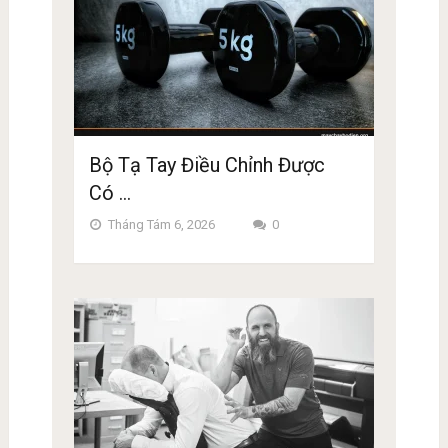
Bộ Tạ Tay Điều Chỉnh Được
Có …
Tháng Tám 6, 2026
0