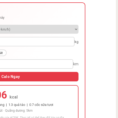
cháy
kg
út
km
h Calo Ngay
06
kcal
ng | 1.3 quả táo | 0.7 cốc sữa tươi
hút · Quãng đường: 5km
ẩn của ACSM. Thực tế có thể thay đổi tùy cơ địa.