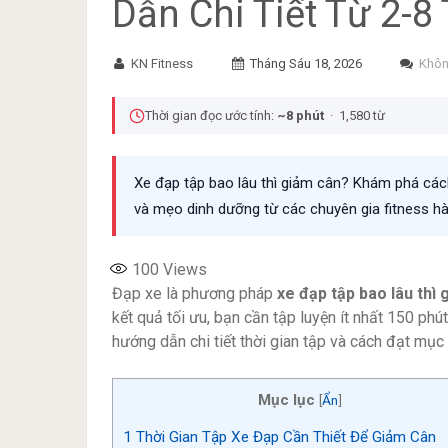
Dẫn Chi Tiết Từ 2-8
KN Fitness
Tháng Sáu 18, 2026
Khôn
Thời gian đọc ước tính:
~8 phút
· 1,580 từ
Xe đạp tập bao lâu thì giảm cân? Khám phá cách
và mẹo dinh dưỡng từ các chuyên gia fitness h
100
Views
Đạp xe là phương pháp
xe đạp tập bao lâu thì
kết quả tối ưu, bạn cần tập luyện ít nhất 150 phú
hướng dẫn chi tiết thời gian tập và cách đạt mục 
Mục lục
[
Ẩn
]
1
Thời Gian Tập Xe Đạp Cần Thiết Để Giảm Cân