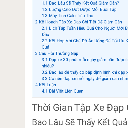
1.1
Bao Lâu Sẽ Thấy Kết Quả Giảm Cân?
1.2
Lượng Calo Đốt Được Mỗi Buổi Tập
1.3
Máy Tính Calo Tiêu Thụ
2
Kế Hoạch Tập Xe Đạp Chi Tiết Để Giảm Cân
2.1
Lịch Tập Tuần Hiệu Quả Cho Người Mới B
Đầu
2.2
Kết Hợp Với Chế Độ Ăn Uống Để Tối Ưu K
Quả
3
Câu Hỏi Thường Gặp
3.1
Đạp xe 30 phút mỗi ngày giảm cân được 
nhiêu?
3.2
Bao lâu để thấy cơ bắp định hình khi đạp 
3.3
Có nên đạp xe mỗi ngày để giảm cân nha
4
Kết Luận
4.1
Bài Viết Liên Quan
Thời Gian Tập Xe Đạp
Bao Lâu Sẽ Thấy Kết Qu