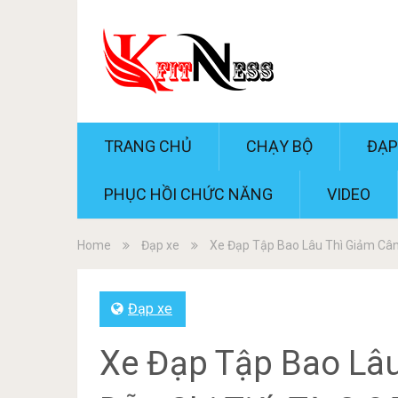
TRANG CHỦ
CHẠY BỘ
ĐẠP
PHỤC HỒI CHỨC NĂNG
VIDEO
Home
Đạp xe
Xe Đạp Tập Bao Lâu Thì Giảm Cân:
Đạp xe
Xe Đạp Tập Bao Lâ