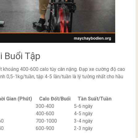
 Buổi Tập
ốt khoảng 400-600 calo tùy cân nặng. Đạp xe cường độ cao
nh 0,5-1kg/tuần, tập 4-5 lần/tuần là lý tưởng nhất cho hầu
ời Gian (Phút)
Calo Đốt/Buổi
Tần Suất/Tuần
300-400
5-6 ngày
400-600
4-5 ngày
60
700-1000
3-4 ngày
40
600-900
2-3 ngày