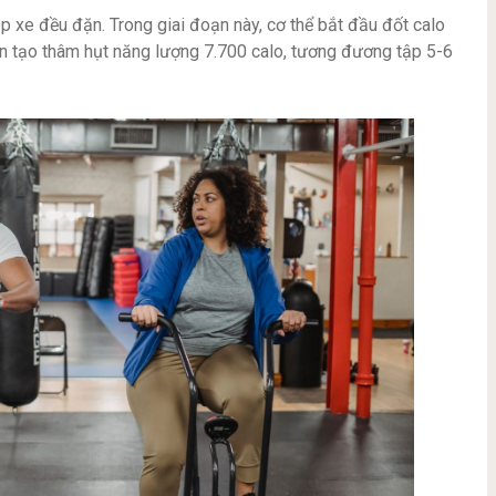
p xe đều đặn. Trong giai đoạn này, cơ thể bắt đầu đốt calo
 tạo thâm hụt năng lượng 7.700 calo, tương đương tập 5-6