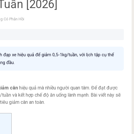
 Tuần [2026]
g Có Phản Hồi
 đạp xe hiệu quả để giảm 0,5-1kg/tuần, với lịch tập cụ thể
àng đầu.
 giảm cân
hiệu quả mà nhiều người quan tâm. Để đạt được
t/tuần và kết hợp chế độ ăn uống lành mạnh. Bài viết này sẽ
tiêu giảm cân an toàn.