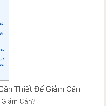
ắt
ết
bao
xe?
nh?
 Cần Thiết Để Giảm Cân
ả Giảm Cân?