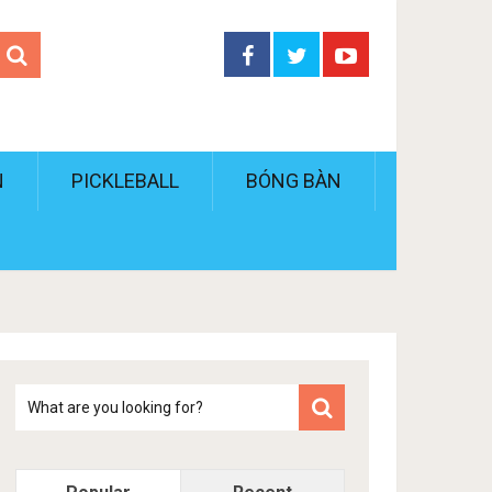
N
PICKLEBALL
BÓNG BÀN
Tim
kiem