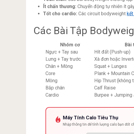
Ít chấn thương:
Chuyển động tự nhiên ít gây
Tốt cho cardio:
Các circuit bodyweight
kết
Các Bài Tập Bodyweig
Nhóm cơ
Bài 
Ngực + Tay sau
Hít đất (Push-up)
Lưng + Tay trước
Xà đơn hoặc Inver
Chân + Mông
Squat + Lunges
Core
Plank + Mountain 
Mông
Hip Thrust (không t
Bắp chân
Calf Raise
Cardio
Burpee + Jumping 
Máy Tính Calo Tiêu Thụ
Nhập thông tin để tính lượng calo bạn đốt 