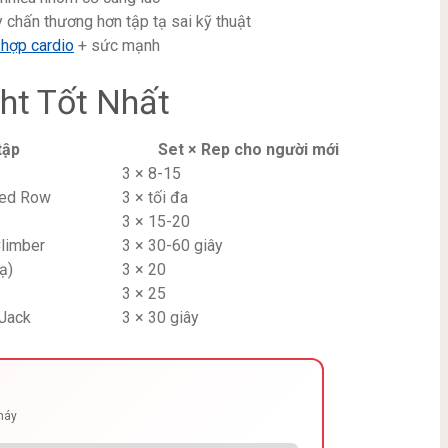
 chấn thương hơn tập tạ sai kỹ thuật
 hợp cardio
+ sức mạnh
ht Tốt Nhất
tập
Set × Rep cho người mới
3 × 8-15
ted Row
3 × tối đa
3 × 15-20
Climber
3 × 30-60 giây
ạ)
3 × 20
3 × 25
Jack
3 × 30 giây
cháy