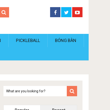
N
PICKLEBALL
BÓNG BÀN
Tim
kiem