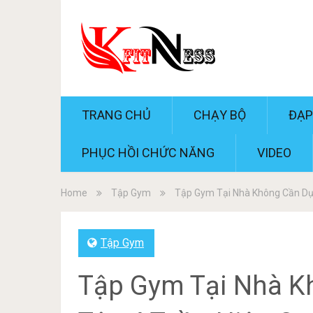
TRANG CHỦ
CHẠY BỘ
ĐẠP
PHỤC HỒI CHỨC NĂNG
VIDEO
Home
Tập Gym
Tập Gym Tại Nhà Không Cần Dụn
Tập Gym
Tập Gym Tại Nhà K