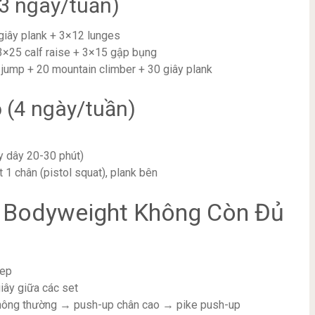
(3 ngày/tuần)
iây plank + 3×12 lunges
 3×25 calf raise + 3×15 gập bụng
 jump + 20 mountain climber + 30 giây plank
 (4 ngày/tuần)
y dây 20-30 phút)
 1 chân (pistol squat), plank bên
i Bodyweight Không Còn Đủ
rep
iây giữa các set
ông thường → push-up chân cao → pike push-up