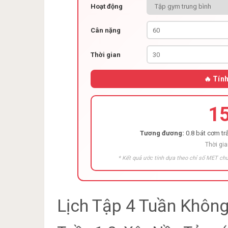
Hoạt động
Cân nặng
Thời gian
🔥 Tín
1
Tương đương:
0.8 bát cơm trắ
Thời gia
* Kết quả ước tính dựa theo chỉ số MET chu
Lịch Tập 4 Tuần Khôn