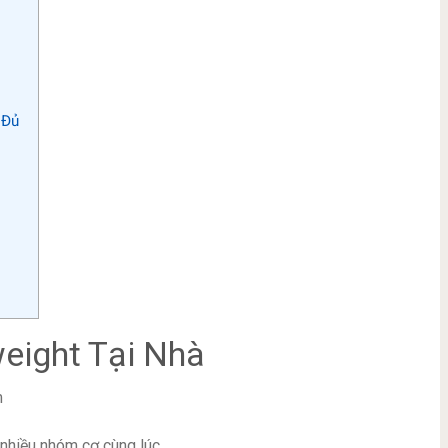
 Đủ
eight Tại Nhà
m
nhiều nhóm cơ cùng lúc