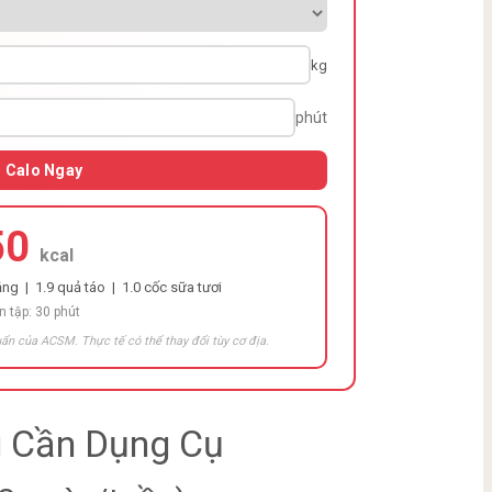
kg
phút
h Calo Ngay
50
kcal
ng | 1.9 quả táo | 1.0 cốc sữa tươi
n tập: 30 phút
ẩn của ACSM. Thực tế có thể thay đổi tùy cơ địa.
g Cần Dụng Cụ