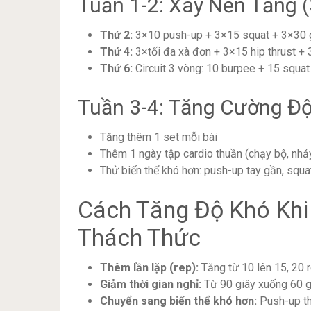
Tuần 1-2: Xây Nền Tảng 
Thứ 2:
3×10 push-up + 3×15 squat + 3×30 g
Thứ 4:
3×tối đa xà đơn + 3×15 hip thrust +
Thứ 6:
Circuit 3 vòng: 10 burpee + 15 squat
Tuần 3-4: Tăng Cường Độ
Tăng thêm 1 set mỗi bài
Thêm 1 ngày tập cardio thuần (chạy bộ, nhả
Thử biến thể khó hơn: push-up tay gần, squat
Cách Tăng Độ Khó Kh
Thách Thức
Thêm lần lặp (rep):
Tăng từ 10 lên 15, 20 
Giảm thời gian nghỉ:
Từ 90 giây xuống 60 g
Chuyển sang biến thể khó hơn:
Push-up th