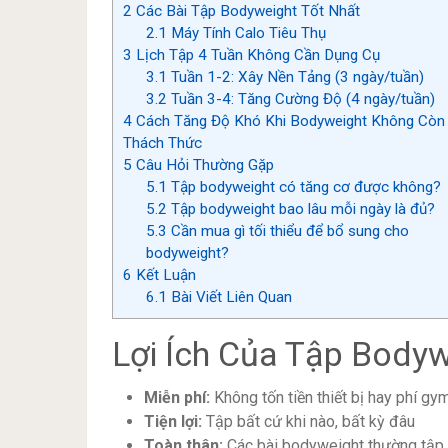
2
Các Bài Tập Bodyweight Tốt Nhất
2.1
Máy Tính Calo Tiêu Thụ
3
Lịch Tập 4 Tuần Không Cần Dụng Cụ
3.1
Tuần 1-2: Xây Nền Tảng (3 ngày/tuần)
3.2
Tuần 3-4: Tăng Cường Độ (4 ngày/tuần)
4
Cách Tăng Độ Khó Khi Bodyweight Không Còn
Thách Thức
5
Câu Hỏi Thường Gặp
5.1
Tập bodyweight có tăng cơ được không?
5.2
Tập bodyweight bao lâu mỗi ngày là đủ?
5.3
Cần mua gì tối thiểu để bổ sung cho
bodyweight?
6
Kết Luận
6.1
Bài Viết Liên Quan
Lợi Ích Của Tập Bodyw
Miễn phí:
Không tốn tiền thiết bị hay phí gy
Tiện lợi:
Tập bất cứ khi nào, bất kỳ đâu
Toàn thân:
Các bài bodyweight thường tập 