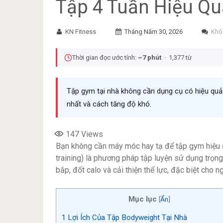
Tập 4 Tuần Hiệu Qu
KN Fitness
Tháng Năm 30, 2026
Khô
Thời gian đọc ước tính:
~7 phút
· 1,377 từ
Tập gym tại nhà không cần dụng cụ có hiệu quả 
nhất và cách tăng độ khó.
147
Views
Bạn không cần máy móc hay tạ để tập gym hiệu
training) là phương pháp tập luyện sử dụng trọn
bắp, đốt calo và cải thiện thể lực, đặc biệt cho 
Mục lục
[
Ẩn
]
1
Lợi Ích Của Tập Bodyweight Tại Nhà