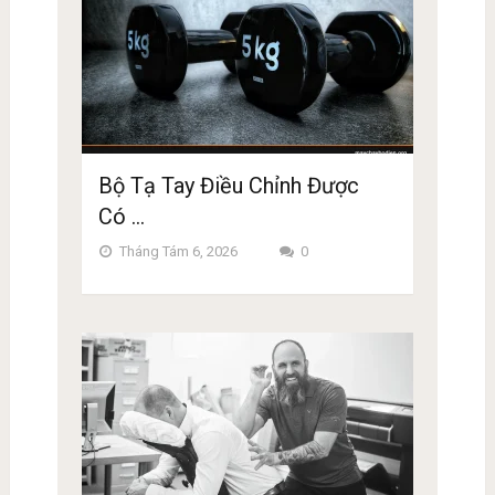
Bộ Tạ Tay Điều Chỉnh Được
Có …
Tháng Tám 6, 2026
0