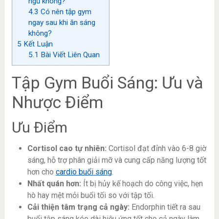
ngủ không?
4.3
Có nên tập gym
ngay sau khi ăn sáng
không?
5
Kết Luận
5.1
Bài Viết Liên Quan
Tập Gym Buổi Sáng: Ưu và
Nhược Điểm
Ưu Điểm
Cortisol cao tự nhiên:
Cortisol đạt đỉnh vào 6-8 giờ
sáng, hỗ trợ phân giải mỡ và cung cấp năng lượng tốt
hơn cho
cardio buổi sáng
.
Nhất quán hơn:
Ít bị hủy kế hoạch do công việc, hẹn
hò hay mệt mỏi buổi tối so với tập tối.
Cải thiện tâm trạng cả ngày:
Endorphin tiết ra sau
buổi tập sáng kéo dài hiệu ứng tốt cho cả ngày làm