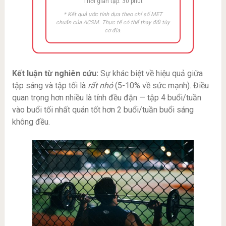
Thời gian tập: 30 phút
* Kết quả ước tính dựa theo chỉ số MET
chuẩn của ACSM. Thực tế có thể thay đổi tùy
cơ địa.
Kết luận từ nghiên cứu:
Sự khác biệt về hiệu quả giữa
tập sáng và tập tối là
rất nhỏ
(5-10% về sức mạnh). Điều
quan trọng hơn nhiều là tính đều đặn — tập 4 buổi/tuần
vào buổi tối nhất quán tốt hơn 2 buổi/tuần buổi sáng
không đều.