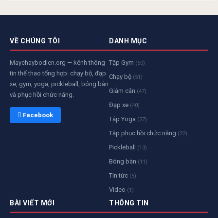
VỀ CHÚNG TÔI
DANH MỤC
Maychaybodien.org — kênh thông
Tập Gym
(60)
tin thể thao tổng hợp: chạy bộ, đạp
Chạy bộ
(51)
xe, gym, yoga, pickleball, bóng bàn
Giảm cân
(47)
và phục hồi chức năng.
Đạp xe
(40)
 Facebook
Tập Yoga
(27)
Tập phục hồi chức năng
(22)
Pickleball
(13)
Bóng bàn
(11)
Tin tức
(5)
Video
(1)
BÀI VIẾT MỚI
THÔNG TIN