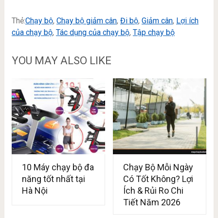
Thẻ:
Chạy bộ
,
Chạy bộ giảm cân
,
Đi bộ
,
Giảm cân
,
Lợi ích
của chạy bộ
,
Tác dụng của chạy bộ
,
Tập chạy bộ
YOU MAY ALSO LIKE
10 Máy chạy bộ đa
Chạy Bộ Mỗi Ngày
năng tốt nhất tại
Có Tốt Không? Lợi
Hà Nội
Ích & Rủi Ro Chi
Tiết Năm 2026