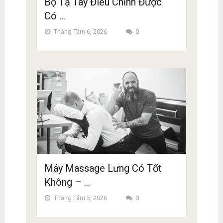
Bộ Tạ Tay Điều Chỉnh Được
Có …
Tháng Tám 6, 2026
0
Máy Massage Lưng Có Tốt
Không – …
Tháng Tám 5, 2026
0