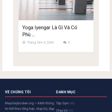
Yoga Iyengar Là Gì Và Có
Phù …
Tháng Tám 4, 2026
0
VỀ CHÚNG TÔI
DANH MỤC
Maychaybodien.org — kênh thông
Tập Gym
(60)
tin thể thao tổng hợp: chạy bộ, đạp
Chạy bộ
(51)