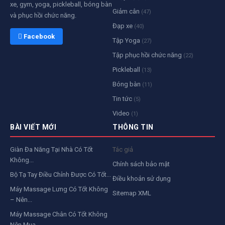
xe, gym, yoga, pickleball, bóng bàn
Giảm cân
(47)
và phục hồi chức năng.
Đạp xe
(40)
 Facebook
Tập Yoga
(27)
Tập phục hồi chức năng
(22)
Pickleball
(13)
Bóng bàn
(11)
Tin tức
(5)
Video
(1)
BÀI VIẾT MỚI
THÔNG TIN
Giàn Đa Năng Tại Nhà Có Tốt
Tác giả
Không...
Chính sách bảo mật
Bộ Tạ Tay Điều Chỉnh Được Có Tốt...
Điều khoản sử dụng
Máy Massage Lưng Có Tốt Không
Sitemap XML
– Nên...
Máy Massage Chân Có Tốt Không
Nên Mua...