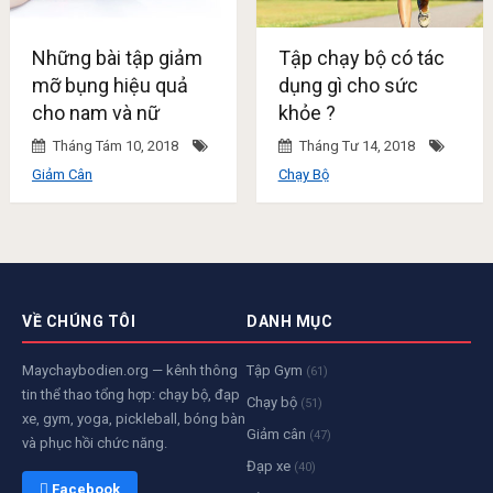
Những bài tập giảm
Tập chạy bộ có tác
mỡ bụng hiệu quả
dụng gì cho sức
cho nam và nữ
khỏe ?
Tháng Tám 10, 2018
Tháng Tư 14, 2018
Giảm Cân
Chạy Bộ
VỀ CHÚNG TÔI
DANH MỤC
Maychaybodien.org — kênh thông
Tập Gym
(61)
tin thể thao tổng hợp: chạy bộ, đạp
Chạy bộ
(51)
xe, gym, yoga, pickleball, bóng bàn
Giảm cân
(47)
và phục hồi chức năng.
Đạp xe
(40)
 Facebook