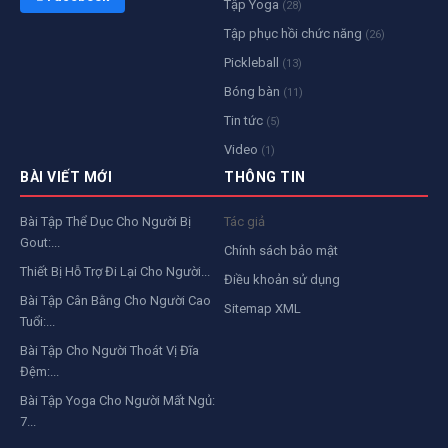
Tập Yoga
(28)
Tập phục hồi chức năng
(26)
Pickleball
(13)
Bóng bàn
(11)
Tin tức
(5)
Video
(1)
BÀI VIẾT MỚI
THÔNG TIN
Bài Tập Thể Dục Cho Người Bị
Tác giả
Gout:...
Chính sách bảo mật
Thiết Bị Hỗ Trợ Đi Lại Cho Người...
Điều khoản sử dụng
Bài Tập Cân Bằng Cho Người Cao
Sitemap XML
Tuổi:...
Bài Tập Cho Người Thoát Vị Đĩa
Đệm:...
Bài Tập Yoga Cho Người Mất Ngủ:
7...