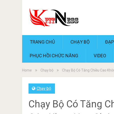
TRANG CHỦ
CHẠY BỘ
ĐẠP
PHỤC HỒI CHỨC NĂNG
VIDEO
Home
Chạy bộ
Chạy Bộ Có Tăng Chiều Cao Khô
Chạy bộ
Chạy Bộ Có Tăng C