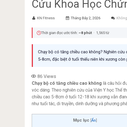
Cứu Khoa Học Chứ
KN Fitness
Tháng Bảy 2, 2026
Không
Thời gian đọc ước tính:
~8 phút
· 1,565 từ
Chạy bộ có tăng chiều cao không? Nghiên cứu c
5-8cm, đặc biệt ở tuổi thiếu niên khi xương còn p
86
Views
Chạy bộ có tăng chiều cao không
là câu hỏi đ
vóc dáng. Theo nghiên cứu của Viện Y học Thể th
chiều cao 5-8cm ở tuổi 12-18 khi xương vẫn đang 
như tuổi tác, di truyền, dinh dưỡng và phương phá
Mục lục
[
Ẩn
]