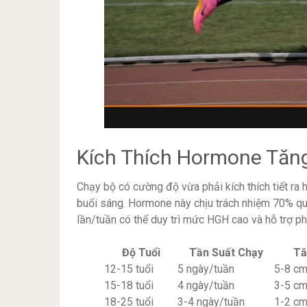
Kích Thích Hormone Tăn
Chạy bộ có cường độ vừa phải kích thích tiết ra
buổi sáng. Hormone này chịu trách nhiệm 70% quá
lần/tuần có thể duy trì mức HGH cao và hỗ trợ phá
Độ Tuổi
Tần Suất Chạy
Tă
12-15 tuổi
5 ngày/tuần
5-8 c
15-18 tuổi
4 ngày/tuần
3-5 c
18-25 tuổi
3-4 ngày/tuần
1-2 c