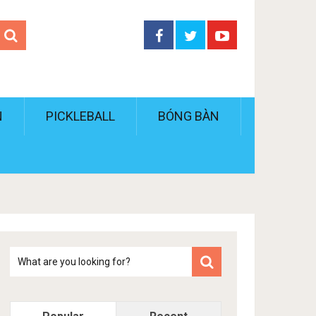
N
PICKLEBALL
BÓNG BÀN
Tim
kiem