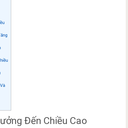
iều
Tăng
h
hiều
u
 Và
Hưởng Đến Chiều Cao