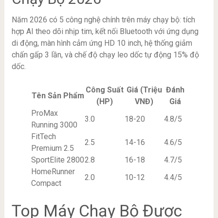
Năm 2026 có 5 công nghệ chính trên máy chạy bộ: tích
hợp AI theo dõi nhịp tim, kết nối Bluetooth với ứng dụng
di động, màn hình cảm ứng HD 10 inch, hệ thống giảm
chấn gấp 3 lần, và chế độ chạy leo dốc tự động 15% độ
dốc.
Công Suất
Giá (Triệu
Đánh
Tên Sản Phẩm
(HP)
VNĐ)
Giá
ProMax
3.0
18-20
4.8/5
Running 3000
FitTech
2.5
14-16
4.6/5
Premium 2.5
SportElite 2800
2.8
16-18
4.7/5
HomeRunner
2.0
10-12
4.4/5
Compact
Top Máy Chạy Bộ Được