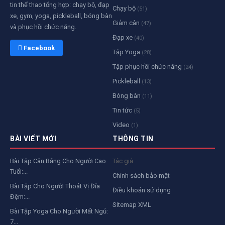
tin thể thao tổng hợp: chạy bộ, đạp
Chạy bộ
(51)
xe, gym, yoga, pickleball, bóng bàn
Giảm cân
(47)
và phục hồi chức năng.
Đạp xe
(40)
 Facebook
Tập Yoga
(28)
Tập phục hồi chức năng
(24)
Pickleball
(13)
Bóng bàn
(11)
Tin tức
(5)
Video
(1)
BÀI VIẾT MỚI
THÔNG TIN
Bài Tập Cân Bằng Cho Người Cao
Tác giả
Tuổi:...
Chính sách bảo mật
Bài Tập Cho Người Thoát Vị Đĩa
Điều khoản sử dụng
Đệm:...
Sitemap XML
Bài Tập Yoga Cho Người Mất Ngủ:
7...