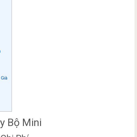
n
 Già
y Bộ Mini