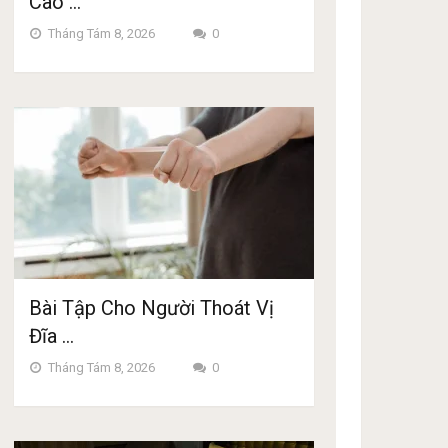
Cao …
Tháng Tám 8, 2026
0
Bài Tập Cho Người Thoát Vị
Đĩa …
Tháng Tám 8, 2026
0