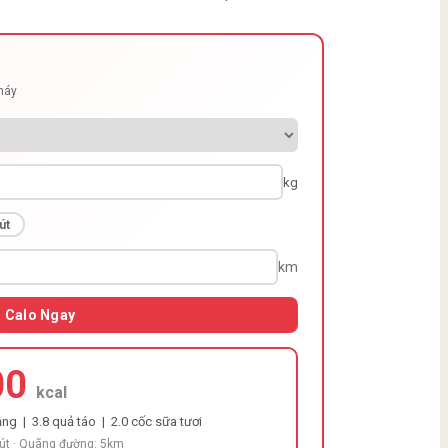
cháy
kg
út
km
h Calo Ngay
00
kcal
ng | 3.8 quả táo | 2.0 cốc sữa tươi
hút · Quãng đường: 5km