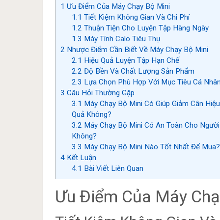
1
Ưu Điểm Của Máy Chạy Bộ Mini
1.1
Tiết Kiệm Không Gian Và Chi Phí
1.2
Thuận Tiện Cho Luyện Tập Hàng Ngày
1.3
Máy Tính Calo Tiêu Thụ
2
Nhược Điểm Cần Biết Về Máy Chạy Bộ Mini
2.1
Hiệu Quả Luyện Tập Hạn Chế
2.2
Độ Bền Và Chất Lượng Sản Phẩm
2.3
Lựa Chọn Phù Hợp Với Mục Tiêu Cá Nhâ
3
Câu Hỏi Thường Gặp
3.1
Máy Chạy Bộ Mini Có Giúp Giảm Cân Hiệu
Quả Không?
3.2
Máy Chạy Bộ Mini Có An Toàn Cho Người
Không?
3.3
Máy Chạy Bộ Mini Nào Tốt Nhất Để Mua?
4
Kết Luận
4.1
Bài Viết Liên Quan
Ưu Điểm Của Máy Chạ