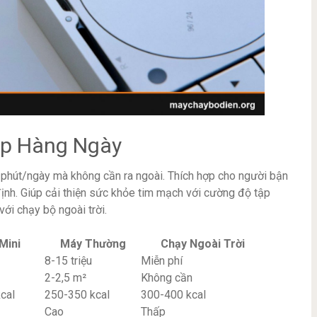
ập Hàng Ngày
phút/ngày mà không cần ra ngoài. Thích hợp cho người bận
 định. Giúp cải thiện sức khỏe tim mạch với cường độ tập
với chạy bộ ngoài trời.
Mini
Máy Thường
Chạy Ngoài Trời
8-15 triệu
Miễn phí
2-2,5 m²
Không cần
cal
250-350 kcal
300-400 kcal
Cao
Thấp