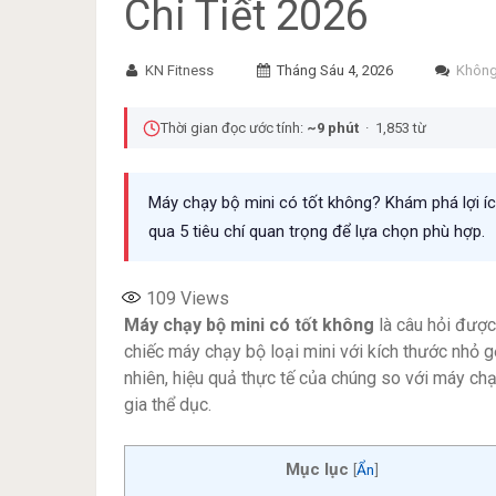
Chi Tiết 2026
KN Fitness
Tháng Sáu 4, 2026
Không
Thời gian đọc ước tính:
~9 phút
· 1,853 từ
Máy chạy bộ mini có tốt không? Khám phá lợi í
qua 5 tiêu chí quan trọng để lựa chọn phù hợp.
109
Views
Máy chạy bộ mini có tốt không
là câu hỏi được
chiếc máy chạy bộ loại mini với kích thước nhỏ gọ
nhiên, hiệu quả thực tế của chúng so với máy chạ
gia thể dục.
Mục lục
[
Ẩn
]