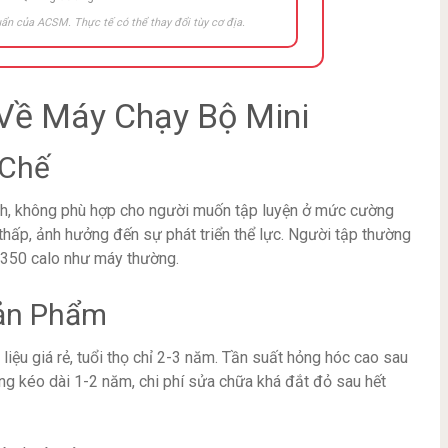
ẩn của ACSM. Thực tế có thể thay đổi tùy cơ địa.
Về Máy Chạy Bộ Mini
 Chế
/h, không phù hợp cho người muốn tập luyện ở mức cường
thấp, ảnh hưởng đến sự phát triển thể lực. Người tập thường
0-350 calo như máy thường.
Sản Phẩm
iệu giá rẻ, tuổi thọ chỉ 2-3 năm. Tần suất hỏng hóc cao sau
g kéo dài 1-2 năm, chi phí sửa chữa khá đắt đỏ sau hết