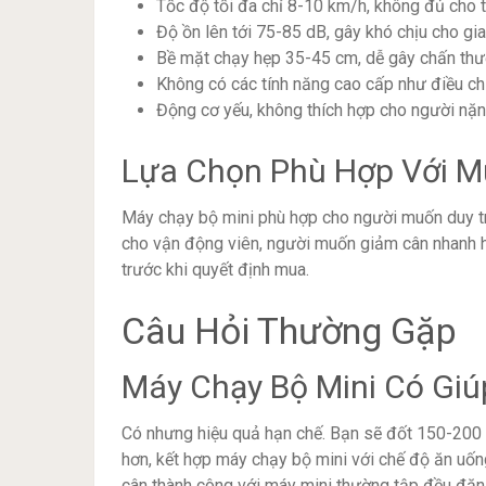
Tốc độ tối đa chỉ 8-10 km/h, không đủ cho 
Độ ồn lên tới 75-85 dB, gây khó chịu cho gi
Bề mặt chạy hẹp 35-45 cm, dễ gây chấn thư
Không có các tính năng cao cấp như điều chỉ
Động cơ yếu, không thích hợp cho người nặn
Lựa Chọn Phù Hợp Với M
Máy chạy bộ mini phù hợp cho người muốn duy tr
cho vận động viên, người muốn giảm cân nhanh h
trước khi quyết định mua.
Câu Hỏi Thường Gặp
Máy Chạy Bộ Mini Có Gi
Có nhưng hiệu quả hạn chế. Bạn sẽ đốt 150-200 c
hơn, kết hợp máy chạy bộ mini với chế độ ăn uố
cân thành công với máy mini thường tập đều đặn 