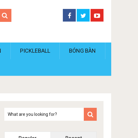
N
PICKLEBALL
BÓNG BÀN
Tim
kiem