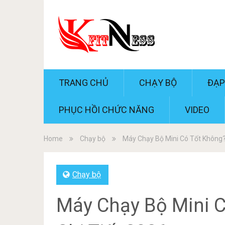
TRANG CHỦ
CHẠY BỘ
ĐẠP
PHỤC HỒI CHỨC NĂNG
VIDEO
Home
Chạy bộ
Máy Chạy Bộ Mini Có Tốt Không?
Chạy bộ
Máy Chạy Bộ Mini C