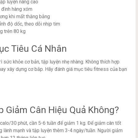
tập luyện nâng cao
a đình hàng xóm
ơng khi mất thăng bằng
nh độ dốc, theo dõi nhịp tim
g trên 80 kg
ục Tiêu Cá Nhân
ì sức khỏe cơ bản, tập luyện nhẹ nhàng. Không thích hợp
ay xây dựng cơ bắp. Hãy đánh giá mục tiêu fitness của bạn
úp Giảm Cân Hiệu Quả Không?
alo/30 phút, cần 5-6 tuần để giảm 1 kg. Để giảm cân tốt
ng lành mạnh và tập luyện thêm 3-4 ngày/tuần. Người giảm
hơn 12 tháng liên tục.