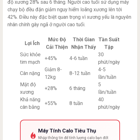
độ xương 28% sau 6 tháng. Người cao tuổi sử dụng máy
chạy bộ đều đặn giảm nguy hiểm loãng xương lên tới
42%. Điều này đặc biệt quan trọng vì xương yếu là nguyên
nhân chính gây ngã ở người cao tuổi.
Mức Độ
Thời Gian
Tần Suất
Lợi Ích
Cải Thiện
Nhận Thấy
Tập
Sức khỏe
30
+45%
4-6 tuần
tim mạch
phút/ngày
Giảm 8-
4-5
Cân nặng
8-12 tuần
12kg
lần/tuần
Mật độ
5
+28%
6 tháng
xương
lần/tuần
Khả năng
40
+55%
8 tuần
cân bằng
phút/ngày
Máy Tính Calo Tiêu Thụ
Nhập thông tin để tính lượng calo bạn đốt