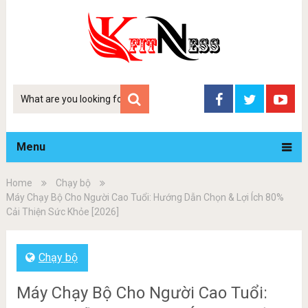
Tim
kiem
Menu
Home
Chạy bộ
Máy Chạy Bộ Cho Người Cao Tuổi: Hướng Dẫn Chọn & Lợi Ích 80%
Cải Thiện Sức Khỏe [2026]
Chạy bộ
Máy Chạy Bộ Cho Người Cao Tuổi: