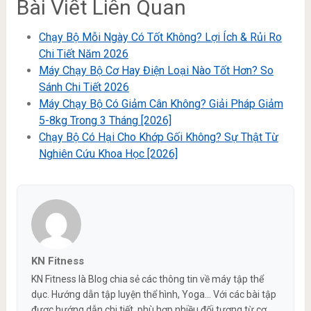
Bài Viết Liên Quan
Chạy Bộ Mỗi Ngày Có Tốt Không? Lợi Ích & Rủi Ro
Chi Tiết Năm 2026
Máy Chạy Bộ Cơ Hay Điện Loại Nào Tốt Hơn? So
Sánh Chi Tiết 2026
Máy Chạy Bộ Có Giảm Cân Không? Giải Pháp Giảm
5-8kg Trong 3 Tháng [2026]
Chạy Bộ Có Hại Cho Khớp Gối Không? Sự Thật Từ
Nghiên Cứu Khoa Học [2026]
KN Fitness
KN Fitness là Blog chia sẻ các thông tin về máy tập thể
dục. Hướng dẫn tập luyện thể hình, Yoga... Với các bài tập
được hướng dẫn chi tiết, phù hợp nhiều đối tượng từ cơ