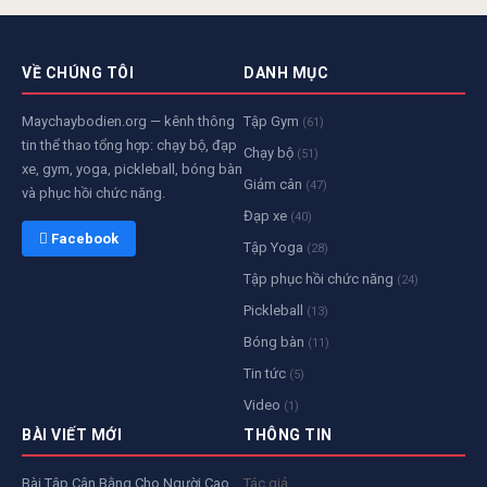
VỀ CHÚNG TÔI
DANH MỤC
Maychaybodien.org — kênh thông
Tập Gym
(61)
tin thể thao tổng hợp: chạy bộ, đạp
Chạy bộ
(51)
xe, gym, yoga, pickleball, bóng bàn
Giảm cân
(47)
và phục hồi chức năng.
Đạp xe
(40)
 Facebook
Tập Yoga
(28)
Tập phục hồi chức năng
(24)
Pickleball
(13)
Bóng bàn
(11)
Tin tức
(5)
Video
(1)
BÀI VIẾT MỚI
THÔNG TIN
Bài Tập Cân Bằng Cho Người Cao
Tác giả