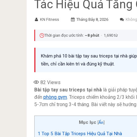
Tác Hiệu Quả Tăng
KN Fitness
Tháng Bảy 8, 2026
Không
Thời gian đọc ước tính:
~8 phút
· 1,690 từ
Khám phá 10 bài tập tay sau triceps tại nhà giú
tiền, chỉ cần kiên trì và đúng kỹ thuật.
82
Views
Bài tập tay sau triceps tại nhà
là giải pháp tuy
đến
phòng gym
. Triceps chiếm khoảng 2/3 khối l
5-7cm chỉ trong 3-4 tháng. Bài viết này sẽ hướng
Mục lục
[
Ẩn
]
1
Top 5 Bài Tập Triceps Hiệu Quả Tại Nhà