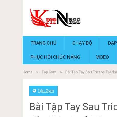
TRANG CHỦ
CHẠY BỘ
ĐẠP
PHỤC HỒI CHỨC NĂNG
VIDEO
Home
Tập Gym
Bài Tập Tay Sau Triceps Tại N
Tập Gym
Bài Tập Tay Sau Tri