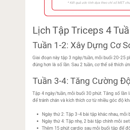
* Kết quả ước tính dựa theo chỉ số MET chu
Lịch Tập Triceps 4 Tu
Tuần 1-2: Xây Dựng Cơ S
Giai đoạn này tập 3 ngày/tuần, mỗi buổi 20-25 p
đúng hơn là số lần. Sau 2 tuần, cơ thể sẽ thích 
Tuần 3-4: Tăng Cường Đ
Tập 4 ngày/tuần, mỗi buổi 30 phút. Tăng số lần l
để tránh chán và kích thích cơ từ nhiều góc độ kh
Ngày thứ 2: Tập 3-4 bài tập khác nhau, mỗi 
Ngày thứ 4: Tập nhẹ, 2 bài tập chính mỗi se
Thêm 15 phút cardio sau mỗi buổi tập để đố