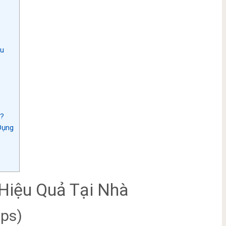
ầu
n?
Dụng
 Hiệu Quả Tại Nhà
ips)