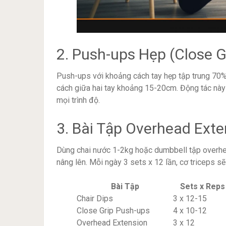
2. Push-ups Hẹp (Close G
Push-ups với khoảng cách tay hẹp tập trung 70% 
cách giữa hai tay khoảng 15-20cm. Động tác này 
mọi trình độ.
3. Bài Tập Overhead Exte
Dùng chai nước 1-2kg hoặc dumbbell tập overhea
nâng lên. Mỗi ngày 3 sets x 12 lần, cơ triceps sẽ p
Bài Tập
Sets x Reps
Chair Dips
3 x 12-15
Close Grip Push-ups
4 x 10-12
Overhead Extension
3 x 12