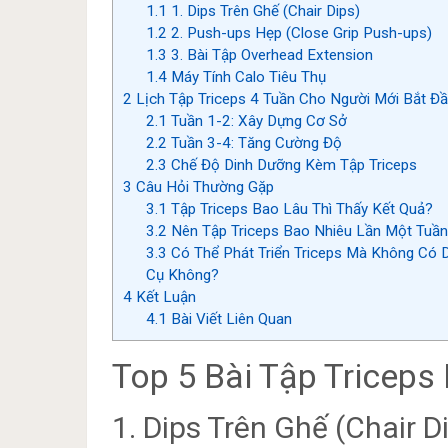
1.1
1. Dips Trên Ghế (Chair Dips)
1.2
2. Push-ups Hẹp (Close Grip Push-ups)
1.3
3. Bài Tập Overhead Extension
1.4
Máy Tính Calo Tiêu Thụ
2
Lịch Tập Triceps 4 Tuần Cho Người Mới Bắt Đ
2.1
Tuần 1-2: Xây Dựng Cơ Sở
2.2
Tuần 3-4: Tăng Cường Độ
2.3
Chế Độ Dinh Dưỡng Kèm Tập Triceps
3
Câu Hỏi Thường Gặp
3.1
Tập Triceps Bao Lâu Thì Thấy Kết Quả?
3.2
Nên Tập Triceps Bao Nhiêu Lần Một Tuầ
3.3
Có Thể Phát Triển Triceps Mà Không Có 
Cụ Không?
4
Kết Luận
4.1
Bài Viết Liên Quan
Top 5 Bài Tập Triceps
1. Dips Trên Ghế (Chair D