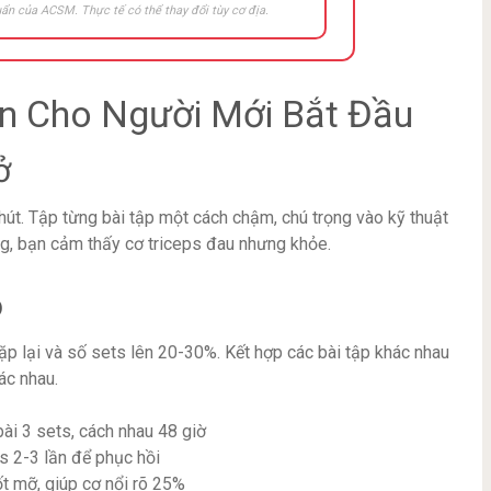
ẩn của ACSM. Thực tế có thể thay đổi tùy cơ địa.
ần Cho Người Mới Bắt Đầu
ở
hút. Tập từng bài tập một cách chậm, chú trọng vào kỹ thuật
ứng, bạn cảm thấy cơ triceps đau nhưng khỏe.
ộ
ặp lại và số sets lên 20-30%. Kết hợp các bài tập khác nhau
ác nhau.
bài 3 sets, cách nhau 48 giờ
ts 2-3 lần để phục hồi
t mỡ, giúp cơ nổi rõ 25%