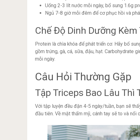
Uống 2-3 lít nước mỗi ngày, bổ sung 1.6g pr
Ngủ 7-8 giờ mỗi đêm để cơ phục hồi và phát 
Chế Độ Dinh Dưỡng Kèm 
Protein là chìa khóa để phát triển cơ. Hãy bổ su
gồm trứng, gà, cá, sữa, đậu, hạt. Carbohydrate 
mỗi ngày.
Câu Hỏi Thường Gặp
Tập Triceps Bao Lâu Thì 
Với tập luyện đều đặn 4-5 ngày/tuần, bạn sẽ th
đầu tiên. Về mặt thẩm mỹ, cánh tay sẽ to và nổi c