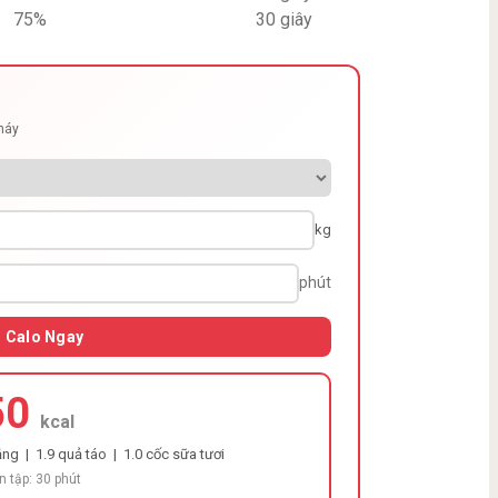
75%
30 giây
cháy
kg
phút
h Calo Ngay
50
kcal
ng | 1.9 quả táo | 1.0 cốc sữa tươi
n tập: 30 phút