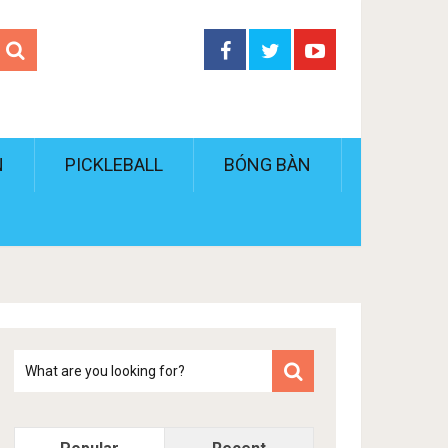
N
PICKLEBALL
BÓNG BÀN
Tim
kiem