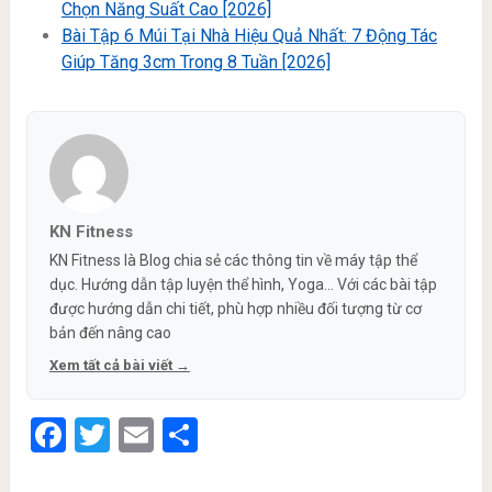
Chọn Năng Suất Cao [2026]
Bài Tập 6 Múi Tại Nhà Hiệu Quả Nhất: 7 Động Tác
Giúp Tăng 3cm Trong 8 Tuần [2026]
KN Fitness
KN Fitness là Blog chia sẻ các thông tin về máy tập thể
dục. Hướng dẫn tập luyện thể hình, Yoga... Với các bài tập
được hướng dẫn chi tiết, phù hợp nhiều đối tượng từ cơ
bản đến nâng cao
Xem tất cả bài viết →
Facebook
Twitter
Email
Share