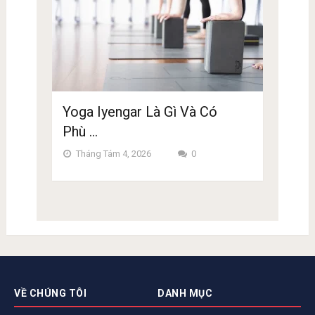
Yoga Iyengar Là Gì Và Có
Phù …
Tháng Tám 4, 2026
0
VỀ CHÚNG TÔI
DANH MỤC