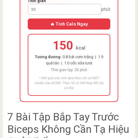
Thời gian
phút
🔥 Tính Calo Ngay
150
kcal
Tương đương:
0.8 bát cơm trắng | 1.9
quả táo | 1.0 cốc sữa tươi
Thời gian tập: 30 phút
* Kết quả ước tính dựa theo chỉ số MET
chuẩn của ACSM. Thực tế có thể thay đổi tùy
cơ địa.
7 Bài Tập Bắp Tay Trước
Biceps Không Cần Tạ Hiệu