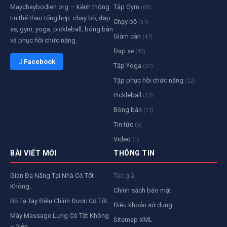
Maychaybodien.org — kênh thông
Tập Gym
(60)
tin thể thao tổng hợp: chạy bộ, đạp
Chạy bộ
(51)
xe, gym, yoga, pickleball, bóng bàn
Giảm cân
(47)
và phục hồi chức năng.
Đạp xe
(40)
 Facebook
Tập Yoga
(27)
Tập phục hồi chức năng
(22)
Pickleball
(13)
Bóng bàn
(11)
Tin tức
(5)
Video
(1)
BÀI VIẾT MỚI
THÔNG TIN
Giàn Đa Năng Tại Nhà Có Tốt
Tác giả
Không...
Chính sách bảo mật
Bộ Tạ Tay Điều Chỉnh Được Có Tốt...
Điều khoản sử dụng
Máy Massage Lưng Có Tốt Không
Sitemap XML
– Nên...