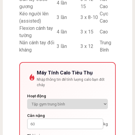
4 lần
gương
15
Cao
Kéo người lên
Cực
3 lần
3 x 8-10
(assisted)
Cao
Flexion cánh tay
4 lần
3 x 15
Cao
tường
Nắn cánh tay đối
Trung
3 lần
3 x 12
kháng
Bình
Máy Tính Calo Tiêu Thụ
Nhập thông tin để tính lượng calo bạn đốt
cháy
Hoạt động
Cân nặng
kg