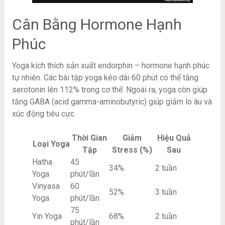
Cân Bằng Hormone Hạnh
Phúc
Yoga kích thích sản xuất endorphin – hormone hạnh phúc
tự nhiên. Các bài tập yoga kéo dài 60 phút có thể tăng
serotonin lên 112% trong cơ thể. Ngoài ra, yoga còn giúp
tăng GABA (acid gamma-aminobutyric) giúp giảm lo âu và
xúc động tiêu cực.
Thời Gian
Giảm
Hiệu Quả
Loại Yoga
Tập
Stress (%)
Sau
Hatha
45
34%
2 tuần
Yoga
phút/lần
Vinyasa
60
52%
3 tuần
Yoga
phút/lần
75
Yin Yoga
68%
2 tuần
phút/lần