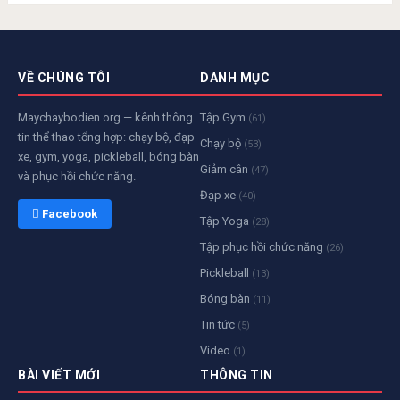
VỀ CHÚNG TÔI
DANH MỤC
Maychaybodien.org — kênh thông
Tập Gym
(61)
tin thể thao tổng hợp: chạy bộ, đạp
Chạy bộ
(53)
xe, gym, yoga, pickleball, bóng bàn
Giảm cân
(47)
và phục hồi chức năng.
Đạp xe
(40)
 Facebook
Tập Yoga
(28)
Tập phục hồi chức năng
(26)
Pickleball
(13)
Bóng bàn
(11)
Tin tức
(5)
Video
(1)
BÀI VIẾT MỚI
THÔNG TIN