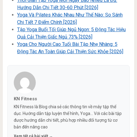
Thời Gian Tập Yoga Mỗi Ngày Bao Nhiêu Là Đủ:
Hướng Dẫn Chi Tiết 30-60 Phút [2026]
Yoga Và Pilates Khác Nhau Như Thế Nào: So Sánh
Chi Tiết 7 Điểm Chính [2026]
Tập Yoga Buổi Tối Giúp Ngủ Ngon: 5 Động Tác Hiệu
Quả Cải Thiện Giấc Ngủ 73% [2026]
Yoga Cho Người Cao Tuổi Bài Tập Nhẹ Nhàng: 5
Động Tác An Toàn Giúp Cải Thiện Sức Khỏe [2026]
KN Fitness
KN Fitness là Blog chia sẻ các thông tin về máy tập thể
dục. Hướng dẫn tập luyện thể hình, Yoga... Với các bài tập
được hướng dẫn chi tiết, phù hợp nhiều đối tượng từ cơ
bản đến nâng cao
Xem tất cả bài viết →