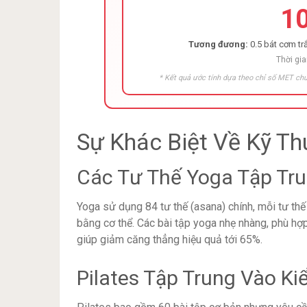
1
Tương đương:
0.5 bát cơm trắ
Thời gia
* Kết quả ước tính dựa theo chỉ số MET chu
Sự Khác Biệt Về Kỹ Th
Các Tư Thế Yoga Tập Tr
Yoga sử dụng 84 tư thế (asana) chính, mỗi tư thế 
bằng cơ thể. Các bài tập yoga nhẹ nhàng, phù hợp
giúp giảm căng thẳng hiệu quả tới 65%.
Pilates Tập Trung Vào Ki