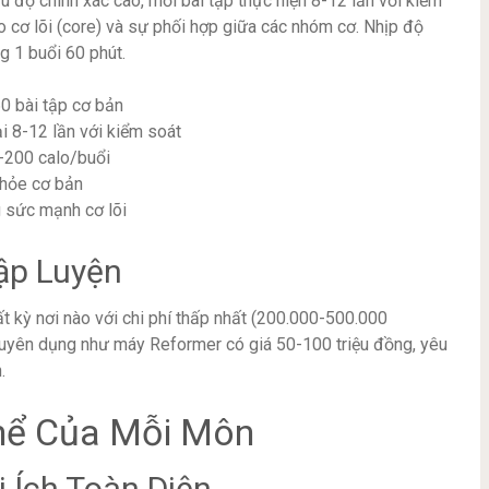
 độ chính xác cao, mỗi bài tập thực hiện 8-12 lần với kiểm
ào cơ lõi (core) và sự phối hợp giữa các nhóm cơ. Nhịp độ
g 1 buổi 60 phút.
60 bài tập cơ bản
ại 8-12 lần với kiểm soát
-200 calo/buổi
khỏe cơ bản
g sức mạnh cơ lõi
ập Luyện
t kỳ nơi nào với chi phí thấp nhất (200.000-500.000
uyên dụng như máy Reformer có giá 50-100 triệu đồng, yêu
.
Thể Của Mỗi Môn
 Ích Toàn Diện