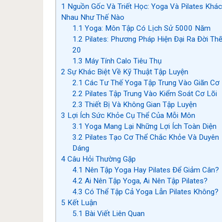
1
Nguồn Gốc Và Triết Học: Yoga Và Pilates Khác
Nhau Như Thế Nào
1.1
Yoga: Môn Tập Có Lịch Sử 5000 Năm
1.2
Pilates: Phương Pháp Hiện Đại Ra Đời Th
20
1.3
Máy Tính Calo Tiêu Thụ
2
Sự Khác Biệt Về Kỹ Thuật Tập Luyện
2.1
Các Tư Thế Yoga Tập Trung Vào Giãn Cơ
2.2
Pilates Tập Trung Vào Kiểm Soát Cơ Lõi
2.3
Thiết Bị Và Không Gian Tập Luyện
3
Lợi Ích Sức Khỏe Cụ Thể Của Mỗi Môn
3.1
Yoga Mang Lại Những Lợi Ích Toàn Diện
3.2
Pilates Tạo Cơ Thể Chắc Khỏe Và Duyên
Dáng
4
Câu Hỏi Thường Gặp
4.1
Nên Tập Yoga Hay Pilates Để Giảm Cân?
4.2
Ai Nên Tập Yoga, Ai Nên Tập Pilates?
4.3
Có Thể Tập Cả Yoga Lẫn Pilates Không?
5
Kết Luận
5.1
Bài Viết Liên Quan