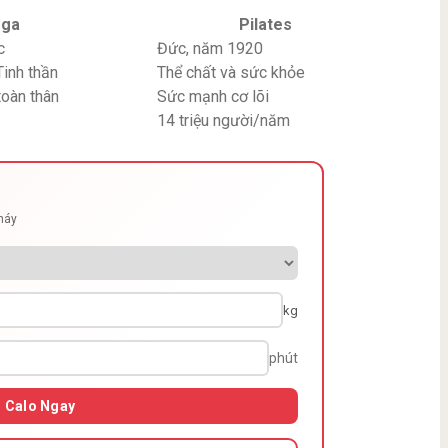
oga
Pilates
c
Đức, năm 1920
Tinh thần
Thể chất và sức khỏe
oàn thân
Sức mạnh cơ lõi
14 triệu người/năm
cháy
kg
phút
h Calo Ngay