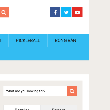
N
PICKLEBALL
BÓNG BÀN
Tim
kiem