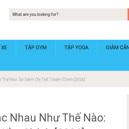
Tim
kiem
 XE
TẬP GYM
TẬP YOGA
GIẢM CÂ
 Thế Nào: So Sánh Chi Tiết 7 Điểm Chính [2026]
ác Nhau Như Thế Nào: