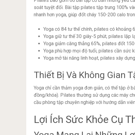
Pilates bao gồm 60 bài tập cơ bản nhưng yêu cầu
soát tuyệt đối. Bài tập pilates tập trung 100% v
nhanh hơn yoga, giúp đốt cháy 150-200 calo tron
Yoga có 84 tư thế chính, pilates có khoảng 
Yoga giữ tư thế 30 giây-5 phút, pilates lặp l
Yoga giảm căng thẳng 65%, pilates đốt 150
Yoga phù hợp mọi độ tuổi, pilates cần sức 
Yoga mở tài năng linh hoạt, pilates xây dựn
Thiết Bị Và Không Gian T
Yoga chỉ cần thảm yoga đơn giản, có thể tập ở bấ
đồng/khóa). Pilates thường sử dụng các máy ch
cầu phòng tập chuyên nghiệp với hướng dẫn viên
Lợi Ích Sức Khỏe Cụ 
Yoga Mang Lại Những Lợi