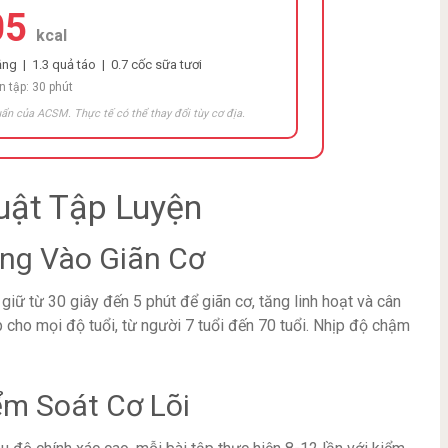
05
kcal
ng | 1.3 quả táo | 0.7 cốc sữa tươi
n tập: 30 phút
ẩn của ACSM. Thực tế có thể thay đổi tùy cơ địa.
uật Tập Luyện
ung Vào Giãn Cơ
giữ từ 30 giây đến 5 phút để giãn cơ, tăng linh hoạt và cân
 cho mọi độ tuổi, từ người 7 tuổi đến 70 tuổi. Nhịp độ chậm
ểm Soát Cơ Lõi