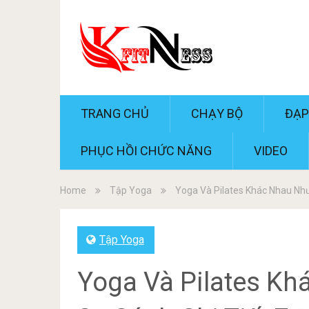
TRANG CHỦ
CHẠY BỘ
ĐẠP
PHỤC HỒI CHỨC NĂNG
VIDEO
Home
Tập Yoga
Yoga Và Pilates Khác Nhau Như
Tập Yoga
Yoga Và Pilates Kh