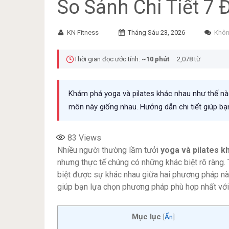
So Sánh Chi Tiết 7 
KN Fitness
Tháng Sáu 23, 2026
Khôn
Thời gian đọc ước tính:
~10 phút
· 2,078 từ
Khám phá yoga và pilates khác nhau như thế nào
môn này giống nhau. Hướng dẫn chi tiết giúp b
83
Views
Nhiều người thường lầm tưởi
yoga và pilates k
nhưng thực tế chúng có những khác biệt rõ ràng
biệt được sự khác nhau giữa hai phương pháp này. 
giúp bạn lựa chọn phương pháp phù hợp nhất với
Mục lục
[
Ẩn
]