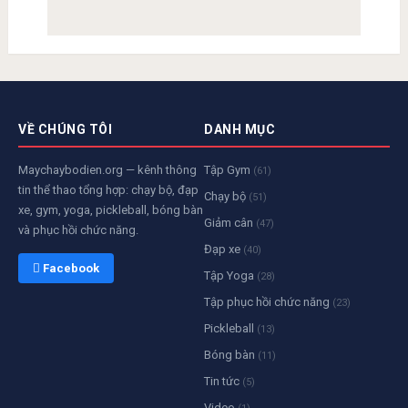
VỀ CHÚNG TÔI
DANH MỤC
Maychaybodien.org — kênh thông
Tập Gym
(61)
tin thể thao tổng hợp: chạy bộ, đạp
Chạy bộ
(51)
xe, gym, yoga, pickleball, bóng bàn
Giảm cân
(47)
và phục hồi chức năng.
Đạp xe
(40)
 Facebook
Tập Yoga
(28)
Tập phục hồi chức năng
(23)
Pickleball
(13)
Bóng bàn
(11)
Tin tức
(5)
Video