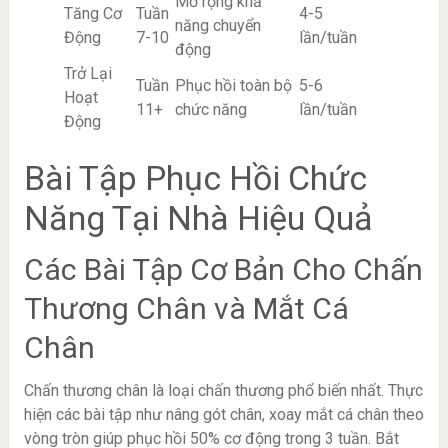
Mở rộng khả
Tăng Cơ
Tuần
4-5
năng chuyển
Động
7-10
lần/tuần
động
Trở Lại
Tuần
Phục hồi toàn bộ
5-6
Hoạt
11+
chức năng
lần/tuần
Động
Bài Tập Phục Hồi Chức
Năng Tại Nhà Hiệu Quả
Các Bài Tập Cơ Bản Cho Chấn
Thương Chân và Mắt Cá
Chân
Chấn thương chân là loại chấn thương phổ biến nhất. Thực
hiện các bài tập như nâng gót chân, xoay mắt cá chân theo
vòng tròn giúp phục hồi 50% cơ động trong 3 tuần. Bắt