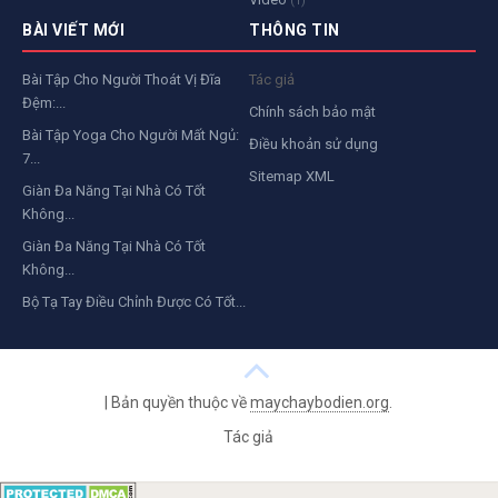
(1)
BÀI VIẾT MỚI
THÔNG TIN
Bài Tập Cho Người Thoát Vị Đĩa
Tác giả
Đệm:...
Chính sách bảo mật
Bài Tập Yoga Cho Người Mất Ngủ:
Điều khoản sử dụng
7...
Sitemap XML
Giàn Đa Năng Tại Nhà Có Tốt
Không...
Giàn Đa Năng Tại Nhà Có Tốt
Không...
Bộ Tạ Tay Điều Chỉnh Được Có Tốt...
|
Bản quyền thuộc về
maychaybodien.org
.
Tác giả