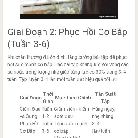
Giai Đoạn 2: Phục Hồi Cơ Bắp
(Tuần 3-6)
Khi chấn thương đã ổn định, tăng cường bài tập để phục
hồi sức mạnh cơ bắp. Các bài tập kháng lực với vòng cao
su hoặc trọng lượng nhẹ giúp tăng lực cơ 30% trong 3-4
tuần. Tập luyện 3-4 lần mỗi tuần đạt hiệu quả tối ưu.
Thời
Tần Suất
Giai Đoạn
Mục Tiêu Chính
Gian
Tập
Giảm Đau
Tuần
Giảm viêm, kiểm
Hàng ngày,
và Sưng
1-2
soát đau
nhẹ nhàng
Phục Hồi
Tuần
Tăng sức mạnh
3-4
Cơ Bắp
3-6
cơ bắp
lần/tuần