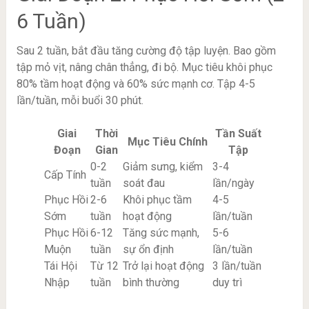
6 Tuần)
Sau 2 tuần, bắt đầu tăng cường độ tập luyện. Bao gồm
tập mỏ vịt, nâng chân thẳng, đi bộ. Mục tiêu khôi phục
80% tầm hoạt động và 60% sức mạnh cơ. Tập 4-5
lần/tuần, mỗi buổi 30 phút.
Giai
Thời
Tần Suất
Mục Tiêu Chính
Đoạn
Gian
Tập
0-2
Giảm sưng, kiểm
3-4
Cấp Tính
tuần
soát đau
lần/ngày
Phục Hồi
2-6
Khôi phục tầm
4-5
Sớm
tuần
hoạt động
lần/tuần
Phục Hồi
6-12
Tăng sức mạnh,
5-6
Muộn
tuần
sự ổn định
lần/tuần
Tái Hội
Từ 12
Trở lại hoạt động
3 lần/tuần
Nhập
tuần
bình thường
duy trì