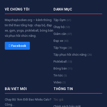
VỀ CHÚNG TÔI
DANH MỤC
Maychaybodien.org — kênh thông
Tập Gym
(61)
tin thể thao tổng hợp: chạy bộ, đạp
Chạy bộ
(53)
xe, gym, yoga, pickleball, bóng bàn
Giảm cân
(47)
và phục hồi chức năng.
Đạp xe
(40)
 Facebook
Tập Yoga
(28)
Tập phục hồi chức năng
(26)
Pickleball
(13)
Bóng bàn
(11)
Tin tức
(5)
Video
(1)
BÀI VIẾT MỚI
THÔNG TIN
Chạy Bộ 1km Đốt Bao Nhiêu Calo?
Tác giả
Công...
Chính sách bảo mật