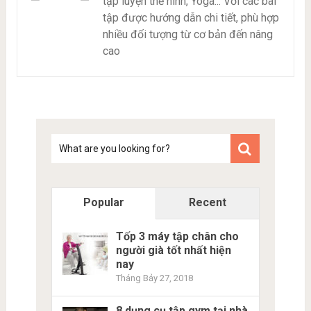
tập luyện thể hình, Yoga... Với các bài
tập được hướng dẫn chi tiết, phù hợp
nhiều đối tượng từ cơ bản đến nâng
cao
Tim
kiem
Popular
Recent
Tốp 3 máy tập chân cho
người già tốt nhất hiện
nay
Tháng Bảy 27, 2018
8 dụng cụ tập gym tại nhà