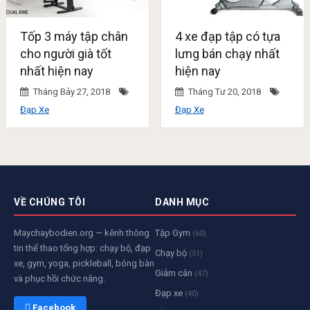
Tốp 3 máy tập chân
4 xe đạp tập có tựa
cho người già tốt
lưng bán chạy nhất
nhất hiện nay
hiện nay
Tháng Bảy 27, 2018
Tháng Tư 20, 2018
Đạp Xe
Đạp Xe
VỀ CHÚNG TÔI
DANH MỤC
Maychaybodien.org — kênh thông
Tập Gym
(60)
tin thể thao tổng hợp: chạy bộ, đạp
Chạy bộ
(51)
xe, gym, yoga, pickleball, bóng bàn
Giảm cân
(47)
và phục hồi chức năng.
Đạp xe
(40)
 Facebook