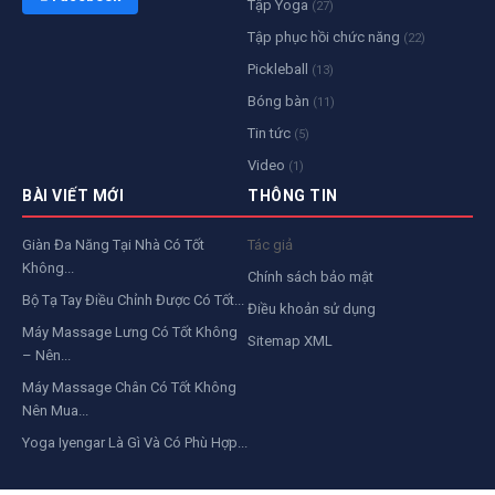
Tập Yoga
(27)
Tập phục hồi chức năng
(22)
Pickleball
(13)
Bóng bàn
(11)
Tin tức
(5)
Video
(1)
BÀI VIẾT MỚI
THÔNG TIN
Giàn Đa Năng Tại Nhà Có Tốt
Tác giả
Không...
Chính sách bảo mật
Bộ Tạ Tay Điều Chỉnh Được Có Tốt...
Điều khoản sử dụng
Máy Massage Lưng Có Tốt Không
Sitemap XML
– Nên...
Máy Massage Chân Có Tốt Không
Nên Mua...
Yoga Iyengar Là Gì Và Có Phù Hợp...