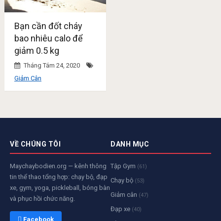
Bạn cần đốt cháy
bao nhiêu calo để
giảm 0.5 kg
Tháng Tám 24, 2020
Giảm Cân
VỀ CHÚNG TÔI
DANH MỤC
Maychaybodien.org — kênh thông
Tập Gym
(61)
tin thể thao tổng hợp: chạy bộ, đạp
Chạy bộ
(53)
xe, gym, yoga, pickleball, bóng bàn
Giảm cân
(47)
và phục hồi chức năng.
Đạp xe
(40)
 Facebook