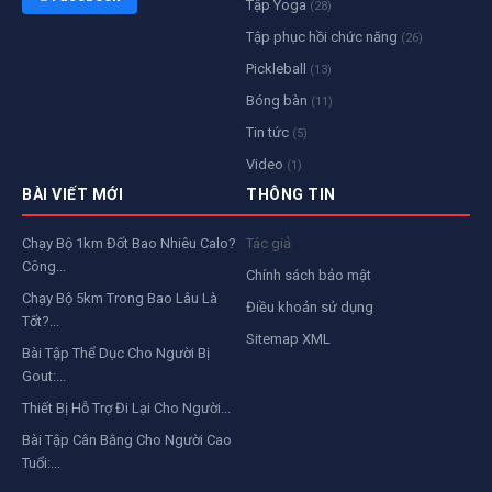
Tập Yoga
(28)
Tập phục hồi chức năng
(26)
Pickleball
(13)
Bóng bàn
(11)
Tin tức
(5)
Video
(1)
BÀI VIẾT MỚI
THÔNG TIN
Chạy Bộ 1km Đốt Bao Nhiêu Calo?
Tác giả
Công...
Chính sách bảo mật
Chạy Bộ 5km Trong Bao Lâu Là
Điều khoản sử dụng
Tốt?...
Sitemap XML
Bài Tập Thể Dục Cho Người Bị
Gout:...
Thiết Bị Hỗ Trợ Đi Lại Cho Người...
Bài Tập Cân Bằng Cho Người Cao
Tuổi:...