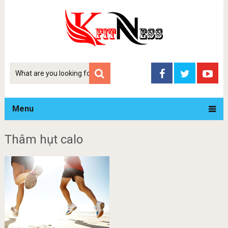
Tim
kiem
Menu
Thâm hụt calo