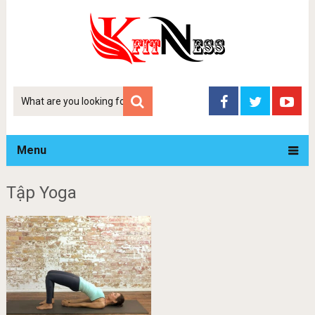
Tim
kiem
Menu
Tập Yoga