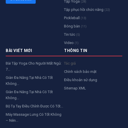
Tập Yoga
(28)
Tập phục hồi chức năng
(22)
Pickleball
(13)
Bóng bàn
(11)
Tin tức
(5)
Video
(1)
BÀI VIẾT MỚI
THÔNG TIN
Bài Tập Yoga Cho Người Mất Ngủ:
Tác giả
7...
Chính sách bảo mật
Giàn Đa Năng Tại Nhà Có Tốt
Điều khoản sử dụng
Không...
Sitemap XML
Giàn Đa Năng Tại Nhà Có Tốt
Không...
Bộ Tạ Tay Điều Chỉnh Được Có Tốt...
Máy Massage Lưng Có Tốt Không
– Nên...