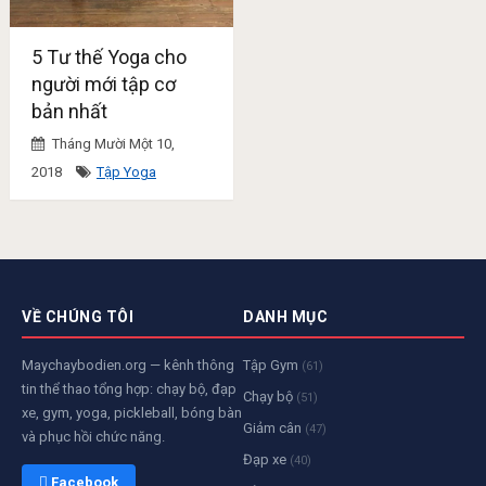
5 Tư thế Yoga cho
người mới tập cơ
bản nhất
Tháng Mười Một 10,
2018
Tập Yoga
VỀ CHÚNG TÔI
DANH MỤC
Maychaybodien.org — kênh thông
Tập Gym
(61)
tin thể thao tổng hợp: chạy bộ, đạp
Chạy bộ
(51)
xe, gym, yoga, pickleball, bóng bàn
Giảm cân
(47)
và phục hồi chức năng.
Đạp xe
(40)
 Facebook