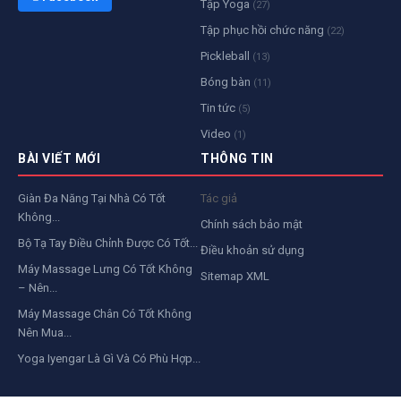
Tập Yoga
(27)
Tập phục hồi chức năng
(22)
Pickleball
(13)
Bóng bàn
(11)
Tin tức
(5)
Video
(1)
BÀI VIẾT MỚI
THÔNG TIN
Giàn Đa Năng Tại Nhà Có Tốt
Tác giả
Không...
Chính sách bảo mật
Bộ Tạ Tay Điều Chỉnh Được Có Tốt...
Điều khoản sử dụng
Máy Massage Lưng Có Tốt Không
Sitemap XML
– Nên...
Máy Massage Chân Có Tốt Không
Nên Mua...
Yoga Iyengar Là Gì Và Có Phù Hợp...