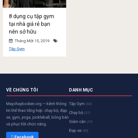
8 dụng cụ tập gym
tại nhà giá rẻ bạn
nên sở hữu
Tháng Một 15, 2019
Tập Gym
VỀ CHÚNG TÔI
DANH MỤC
Maychaybodien.org — kênh thông
Tập Gym
(60)
tin thể thao tổng hợp: chạy bộ, đạp
Chạy bộ
(51)
xe, gym, yoga, pickleball, bóng bàn
Giảm cân
(47)
và phục hồi chức năng.
Đạp xe
(40)
 Facebook