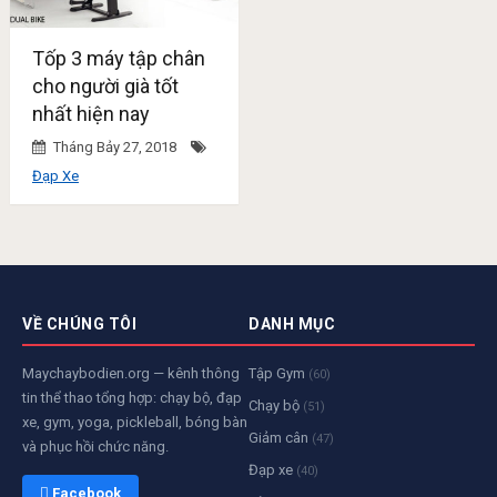
Tốp 3 máy tập chân
cho người già tốt
nhất hiện nay
Tháng Bảy 27, 2018
Đạp Xe
VỀ CHÚNG TÔI
DANH MỤC
Maychaybodien.org — kênh thông
Tập Gym
(60)
tin thể thao tổng hợp: chạy bộ, đạp
Chạy bộ
(51)
xe, gym, yoga, pickleball, bóng bàn
Giảm cân
(47)
và phục hồi chức năng.
Đạp xe
(40)
 Facebook