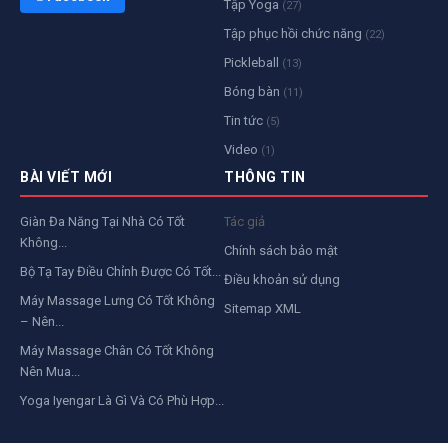
Tập Yoga
(27)
Tập phục hồi chức năng
(22)
Pickleball
(13)
Bóng bàn
(11)
Tin tức
(5)
Video
(1)
BÀI VIẾT MỚI
THÔNG TIN
Giàn Đa Năng Tại Nhà Có Tốt
Tác giả
Không...
Chính sách bảo mật
Bộ Tạ Tay Điều Chỉnh Được Có Tốt...
Điều khoản sử dụng
Máy Massage Lưng Có Tốt Không
Sitemap XML
– Nên...
Máy Massage Chân Có Tốt Không
Nên Mua...
Yoga Iyengar Là Gì Và Có Phù Hợp...