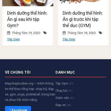
Dinh dưỡng thể hình:
Dinh dưỡng thể hình:
Ăn gì sau khi tập
Ăn gì trước khi tập
Gym?
thể dục (GYM)
Tháng Tám 19, 2020
Tháng Tám 18, 2020
Tập Gym
Tập Gym
VỀ CHÚNG TÔI
DANH MỤC
Maychaybodien.org — kênh thông
Tập Gym
(61)
tin thể thao tổng hợp: chạy bộ, đạp
Chạy bộ
(51)
xe, gym, yoga, pickleball, bóng bàn
Giảm cân
(47)
và phục hồi chức năng.
Đạp xe
(40)
 Facebook