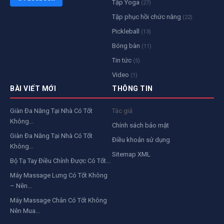
Tập Yoga
(27)
Tập phục hồi chức năng
(22)
Pickleball
(13)
Bóng bàn
(11)
Tin tức
(5)
Video
(1)
BÀI VIẾT MỚI
THÔNG TIN
Giàn Đa Năng Tại Nhà Có Tốt
Tác giả
Không...
Chính sách bảo mật
Giàn Đa Năng Tại Nhà Có Tốt
Điều khoản sử dụng
Không...
Sitemap XML
Bộ Tạ Tay Điều Chỉnh Được Có Tốt...
Máy Massage Lưng Có Tốt Không
– Nên...
Máy Massage Chân Có Tốt Không
Nên Mua...