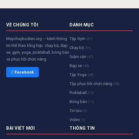
hướng
bài
viết
VỀ CHÚNG TÔI
DANH MỤC
Maychaybodien.org — kênh thông
Tập Gym
(61)
tin thể thao tổng hợp: chạy bộ, đạp
Chạy bộ
(51)
xe, gym, yoga, pickleball, bóng bàn
Giảm cân
(47)
và phục hồi chức năng.
Đạp xe
(40)
 Facebook
Tập Yoga
(28)
Tập phục hồi chức năng
(24)
Pickleball
(13)
Bóng bàn
(11)
Tin tức
(5)
Video
(1)
BÀI VIẾT MỚI
THÔNG TIN