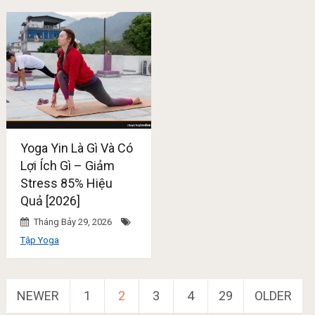
Yoga Yin Là Gì Và Có
Lợi Ích Gì – Giảm
Stress 85% Hiệu
Quả [2026]
Tháng Bảy 29, 2026
Tập Yoga
Điều
NEWER
1
2
3
4
29
OLDER