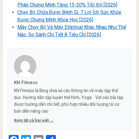
Pháp Chứng Minh Tăng 15-20% Tốc Độ [2026]
Chạy Bộ Chữa Được Bệnh Gì: 7 Lợi Ích Sức Khỏe
Được Chứng Minh Khoa Học [2026]
Máy Chạy Bộ Và Máy Elliptical Khác Nhau Như Thế
Nào: So Sánh Chi Tiết 8 Tiêu Chí [2026]
KN Fitness
KN Fitness là Blog chia sẻ các thông tin về máy tập thể
dục. Hướng dẫn tập luyện thể hình, Yoga... Với các bài tập
được hướng dẫn chi tiết, phù hợp nhiều đối tượng từ cơ
bản đến nâng cao
Xem tất cả bài viết →