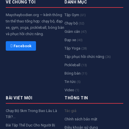
VỀ CHÚNG TÔI
DANH MỤC
Maychaybodien.org — kênh thông
Tập Gym
(61)
tin thể thao tổng hợp: chạy bộ, đạp
Chạy bộ
(52)
xe, gym, yoga, pickleball, bóng bàn
Giảm cân
(47)
và phục hồi chức năng.
Đạp xe
(40)
 Facebook
Tập Yoga
(28)
Tập phục hồi chức năng
(26)
Pickleball
(13)
Bóng bàn
(11)
Tin tức
(5)
Video
(1)
BÀI VIẾT MỚI
THÔNG TIN
Chạy Bộ 5km Trong Bao Lâu Là
Tác giả
Tốt?...
Chính sách bảo mật
Bài Tập Thể Dục Cho Người Bị
Điều khoản sử dụng