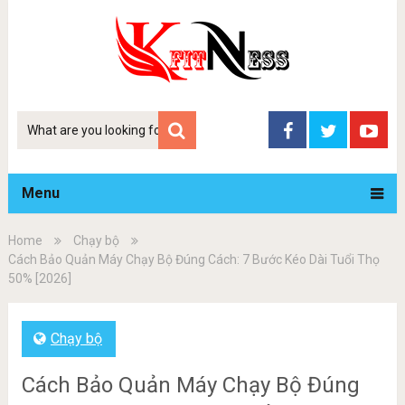
Tim
kiem
Menu
Home
Chạy bộ
Cách Bảo Quản Máy Chạy Bộ Đúng Cách: 7 Bước Kéo Dài Tuổi Thọ
50% [2026]
Chạy bộ
Cách Bảo Quản Máy Chạy Bộ Đúng