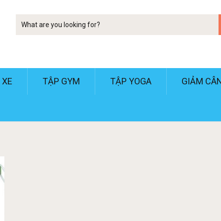
Tim
kiem
 XE
TẬP GYM
TẬP YOGA
GIẢM CÂ