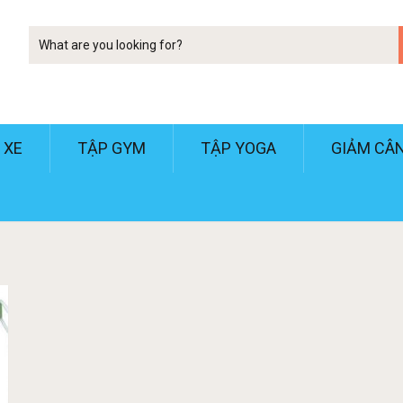
Tim
kiem
 XE
TẬP GYM
TẬP YOGA
GIẢM CÂ