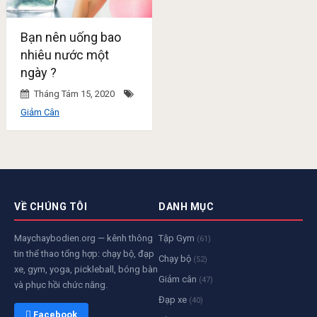
Bạn nên uống bao
nhiêu nước một
ngày ?
Tháng Tám 15, 2020
Giảm Cân
VỀ CHÚNG TÔI
DANH MỤC
Maychaybodien.org — kênh thông
Tập Gym
(61)
tin thể thao tổng hợp: chạy bộ, đạp
Chạy bộ
(52)
xe, gym, yoga, pickleball, bóng bàn
Giảm cân
(47)
và phục hồi chức năng.
Đạp xe
(40)
 Facebook