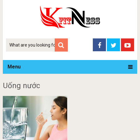
Tim
kiem
Menu
Uống nước