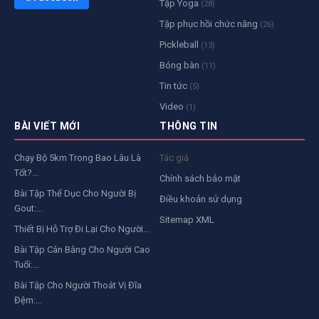
Tập Yoga
(28)
Tập phục hồi chức năng
(26)
Pickleball
(13)
Bóng bàn
(11)
Tin tức
(5)
Video
(1)
BÀI VIẾT MỚI
THÔNG TIN
Chạy Bộ 5km Trong Bao Lâu Là
Tác giả
Tốt?...
Chính sách bảo mật
Bài Tập Thể Dục Cho Người Bị
Điều khoản sử dụng
Gout:...
Sitemap XML
Thiết Bị Hỗ Trợ Đi Lại Cho Người...
Bài Tập Cân Bằng Cho Người Cao
Tuổi:...
Bài Tập Cho Người Thoát Vị Đĩa
Đệm:...