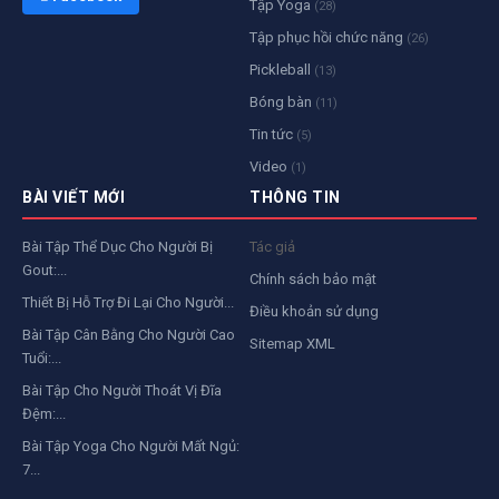
Tập Yoga
(28)
Tập phục hồi chức năng
(26)
Pickleball
(13)
Bóng bàn
(11)
Tin tức
(5)
Video
(1)
BÀI VIẾT MỚI
THÔNG TIN
Bài Tập Thể Dục Cho Người Bị
Tác giả
Gout:...
Chính sách bảo mật
Thiết Bị Hỗ Trợ Đi Lại Cho Người...
Điều khoản sử dụng
Bài Tập Cân Bằng Cho Người Cao
Sitemap XML
Tuổi:...
Bài Tập Cho Người Thoát Vị Đĩa
Đệm:...
Bài Tập Yoga Cho Người Mất Ngủ:
7...