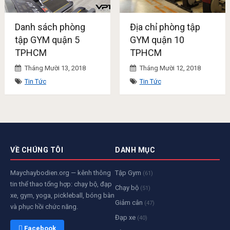
Danh sách phòng
Địa chỉ phòng tập
tập GYM quận 5
GYM quận 10
TPHCM
TPHCM
Tháng Mười 13, 2018
Tháng Mười 12, 2018
Tin Tức
Tin Tức
VỀ CHÚNG TÔI
DANH MỤC
Maychaybodien.org — kênh thông
Tập Gym
(61)
tin thể thao tổng hợp: chạy bộ, đạp
Chạy bộ
(51)
xe, gym, yoga, pickleball, bóng bàn
Giảm cân
(47)
và phục hồi chức năng.
Đạp xe
(40)
 Facebook