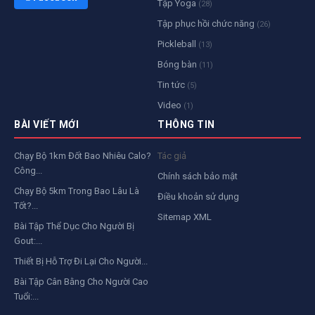
Tập Yoga
(28)
Tập phục hồi chức năng
(26)
Pickleball
(13)
Bóng bàn
(11)
Tin tức
(5)
Video
(1)
BÀI VIẾT MỚI
THÔNG TIN
Chạy Bộ 1km Đốt Bao Nhiêu Calo?
Tác giả
Công...
Chính sách bảo mật
Chạy Bộ 5km Trong Bao Lâu Là
Điều khoản sử dụng
Tốt?...
Sitemap XML
Bài Tập Thể Dục Cho Người Bị
Gout:...
Thiết Bị Hỗ Trợ Đi Lại Cho Người...
Bài Tập Cân Bằng Cho Người Cao
Tuổi:...