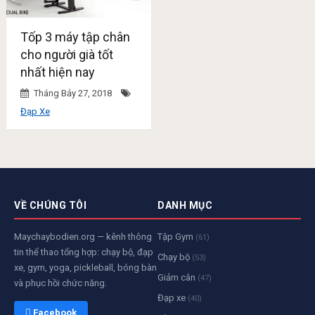
Tốp 3 máy tập chân
cho người già tốt
nhất hiện nay
Tháng Bảy 27, 2018
Đạp Xe
VỀ CHÚNG TÔI
DANH MỤC
Maychaybodien.org — kênh thông
Tập Gym
(61)
tin thể thao tổng hợp: chạy bộ, đạp
Chạy bộ
(53)
xe, gym, yoga, pickleball, bóng bàn
Giảm cân
(47)
và phục hồi chức năng.
Đạp xe
(40)
 Facebook