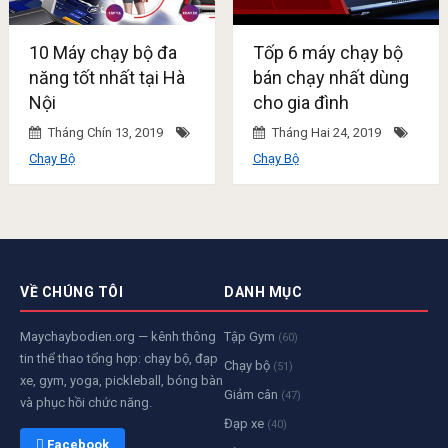
10 Máy chạy bộ đa
Tốp 6 máy chạy bộ
năng tốt nhất tại Hà
bán chạy nhất dùng
Nội
cho gia đình
Tháng Chín 13, 2019
Tháng Hai 24, 2019
Chạy Bộ
Chạy Bộ
VỀ CHÚNG TÔI
DANH MỤC
Maychaybodien.org — kênh thông
Tập Gym
(60)
tin thể thao tổng hợp: chạy bộ, đạp
Chạy bộ
(51)
xe, gym, yoga, pickleball, bóng bàn
Giảm cân
(47)
và phục hồi chức năng.
Đạp xe
(40)
 Facebook