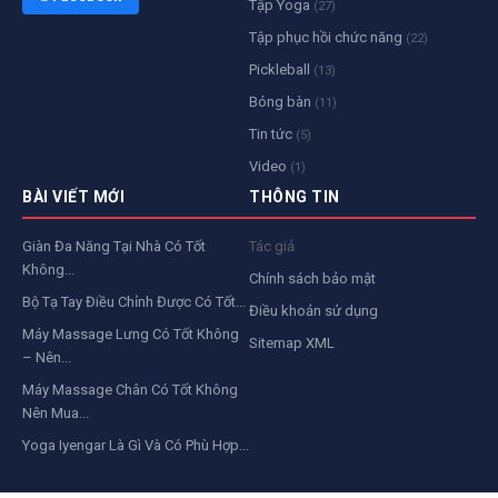
Tập Yoga
(27)
Tập phục hồi chức năng
(22)
Pickleball
(13)
Bóng bàn
(11)
Tin tức
(5)
Video
(1)
BÀI VIẾT MỚI
THÔNG TIN
Giàn Đa Năng Tại Nhà Có Tốt
Tác giả
Không...
Chính sách bảo mật
Bộ Tạ Tay Điều Chỉnh Được Có Tốt...
Điều khoản sử dụng
Máy Massage Lưng Có Tốt Không
Sitemap XML
– Nên...
Máy Massage Chân Có Tốt Không
Nên Mua...
Yoga Iyengar Là Gì Và Có Phù Hợp...