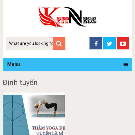
Tim
kiem
Menu
Định tuyến