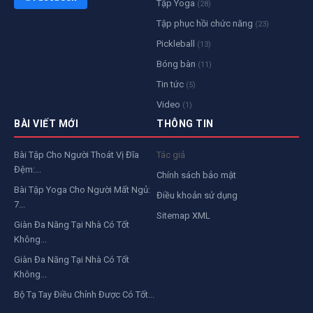
Tập Yoga
(28)
Tập phục hồi chức năng
(23)
Pickleball
(13)
Bóng bàn
(11)
Tin tức
(5)
Video
(1)
BÀI VIẾT MỚI
THÔNG TIN
Bài Tập Cho Người Thoát Vị Đĩa
Tác giả
Đệm:...
Chính sách bảo mật
Bài Tập Yoga Cho Người Mất Ngủ:
Điều khoản sử dụng
7...
Sitemap XML
Giàn Đa Năng Tại Nhà Có Tốt
Không...
Giàn Đa Năng Tại Nhà Có Tốt
Không...
Bộ Tạ Tay Điều Chỉnh Được Có Tốt...