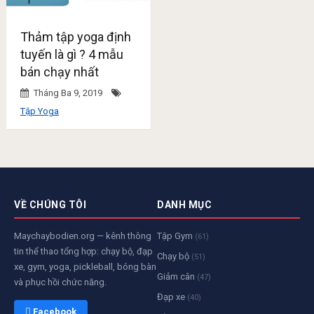
Thảm tập yoga định
tuyến là gì ? 4 mẫu
bán chạy nhất
Tháng Ba 9, 2019
Tập Yoga
VỀ CHÚNG TÔI
DANH MỤC
Maychaybodien.org — kênh thông
Tập Gym
(61)
tin thể thao tổng hợp: chạy bộ, đạp
Chạy bộ
(51)
xe, gym, yoga, pickleball, bóng bàn
Giảm cân
(47)
và phục hồi chức năng.
Đạp xe
(40)
 Facebook