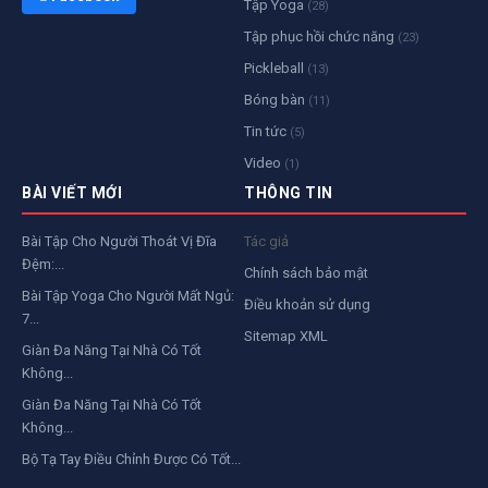
Tập Yoga
(28)
Tập phục hồi chức năng
(23)
Pickleball
(13)
Bóng bàn
(11)
Tin tức
(5)
Video
(1)
BÀI VIẾT MỚI
THÔNG TIN
Bài Tập Cho Người Thoát Vị Đĩa
Tác giả
Đệm:...
Chính sách bảo mật
Bài Tập Yoga Cho Người Mất Ngủ:
Điều khoản sử dụng
7...
Sitemap XML
Giàn Đa Năng Tại Nhà Có Tốt
Không...
Giàn Đa Năng Tại Nhà Có Tốt
Không...
Bộ Tạ Tay Điều Chỉnh Được Có Tốt...