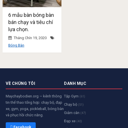
6 mẫu bàn bóng bàn
bán chạy và tiêu chí
lựa chọn.
Tháng Chín 19, 2020
Bóng Bàn
VỀ CHÚNG TÔI
DANH MỤC
Maychaybodien.org — kênh thông
Tập Gym
(61)
tin thể thao tổng hợp: chạy bộ, đạp
Chạy bộ
(51)
xe, gym, yoga, pickleball, bóng bàn
Giảm cân
(47)
và phục hồi chức năng.
Đạp xe
(40)
 Facebook